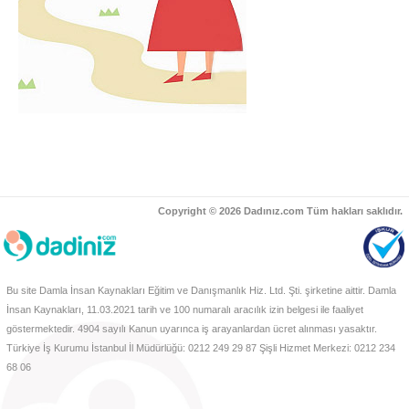
Copyright © 2026 Dadınız.com Tüm hakları saklıdır.
Bu site Damla İnsan Kaynakları Eğitim ve Danışmanlık Hiz. Ltd. Şti. şirketine aittir. Damla
İnsan Kaynakları, 11.03.2021 tarih ve 100 numaralı aracılık izin belgesi ile faaliyet
göstermektedir. 4904 sayılı Kanun uyarınca iş arayanlardan ücret alınması yasaktır.
Türkiye İş Kurumu İstanbul İl Müdürlüğü: 0212 249 29 87 Şişli Hizmet Merkezi: 0212 234
68 06