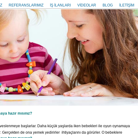
Z
REFERANSLARIMIZ
İŞ İLANLARI
VİDEOLAR
BLOG
İLETİŞİM
aya hazır mısınız?
eveslenmeye başlarlar. Daha küçük yaşlarda iken bebekleri ile oyun oynamaya
r. Gerçekten de ona yemek yedirirler ihtiyaçlarını da görürler. O bebeklere