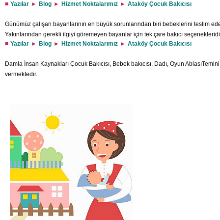
Yazılar
Blog
Hizmet Noktalarımız
Ataköy Çocuk Bakıcısı
Günümüz çalışan bayanlarının en büyük sorunlarından biri bebeklerini teslim edece
Yakınlarından gerekli ilgiyi göremeyen bayanlar için tek çare bakıcı seçeneklerid
Yazılar
Blog
Hizmet Noktalarımız
Ataköy Çocuk Bakıcısı
yargıyla yaklaşmaktadır. Bu konuda bütün ön yargıları yıkan firmamızın Ataköy Bebe
sizin için dilediğiniz her an yanınızdadır. Bu alandaki amaçlarından şaşmadan beb
Damla İnsan Kaynakları Çocuk Bakıcısı, Bebek bakıcısı, Dadı, Oyun AblasıTemin
alanında başarılı firmalardan biridir. Bebeğinizin bakımı ve gelişimi içi
vermektedir.