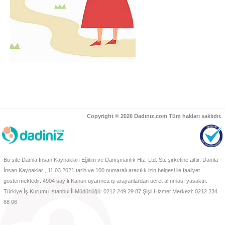
Copyright © 2026 Dadınız.com Tüm hakları saklıdır.
Bu site Damla İnsan Kaynakları Eğitim ve Danışmanlık Hiz. Ltd. Şti. şirketine aittir. Damla
İnsan Kaynakları, 11.03.2021 tarih ve 100 numaralı aracılık izin belgesi ile faaliyet
göstermektedir. 4904 sayılı Kanun uyarınca iş arayanlardan ücret alınması yasaktır.
Türkiye İş Kurumu İstanbul İl Müdürlüğü: 0212 249 29 87 Şişli Hizmet Merkezi: 0212 234
68 06