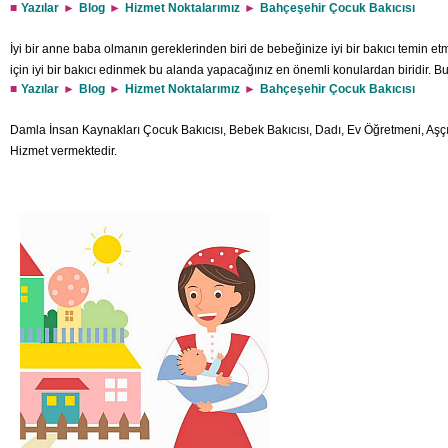
Yazılar
Blog
Hizmet Noktalarımız
Bahçeşehir Çocuk Bakıcısı
İyi bir anne baba olmanın gereklerinden biri de bebeğinize iyi bir bakıcı temin et
için iyi bir bakıcı edinmek bu alanda yapacağınız en önemli konulardan biridir. 
Yazılar
Blog
Hizmet Noktalarımız
Bahçeşehir Çocuk Bakıcısı
bir firma olarak Bahçeşehir Bebek Bakıcısı hizmetlerinden güvenle yararlanabilirs
bakıcılar aracılığı ile bebeklerinizin bakımı sizler için endişe konusu olmaktan çı
Damla İnsan Kaynakları Çocuk Bakıcısı, Bebek Bakıcısı, Dadı, Ev Öğretmeni, Aşç
Hizmet vermektedir.