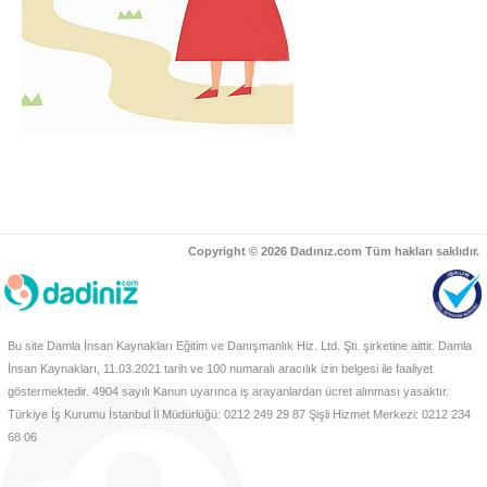
Copyright © 2026 Dadınız.com Tüm hakları saklıdır.
Bu site Damla İnsan Kaynakları Eğitim ve Danışmanlık Hiz. Ltd. Şti. şirketine aittir. Damla
İnsan Kaynakları, 11.03.2021 tarih ve 100 numaralı aracılık izin belgesi ile faaliyet
göstermektedir. 4904 sayılı Kanun uyarınca iş arayanlardan ücret alınması yasaktır.
Türkiye İş Kurumu İstanbul İl Müdürlüğü: 0212 249 29 87 Şişli Hizmet Merkezi: 0212 234
68 06