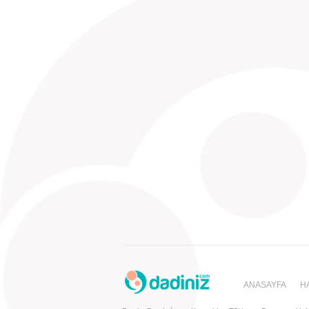
niteliğine ulaşan kişilerde genellikl
yetiştirilme tarihlerini bilen, onların dilinden anla
ANASAYFA
H