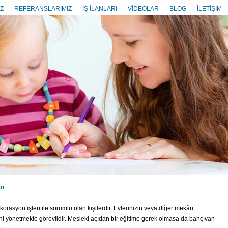
Z
REFERANSLARIMIZ
İŞ İLANLARI
VİDEOLAR
BLOG
İLETİŞİM
an
orasyon işleri ile sorumlu olan kişilerdir. Evlerinizin veya diğer mekân
ini yönetmekle görevlidir. Mesleki açıdan bir eğitime gerek olmasa da bahçıvan