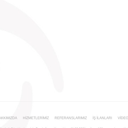
e şu şartlar aranmaktadır. Bitkiler hakkında genel bilgi sahibi, bitkilerin
yan, sorumluluk sahibi gibi
AKKIMIZDA
HİZMETLERİMİZ
REFERANSLARIMIZ
İŞ İLANLARI
VİDE