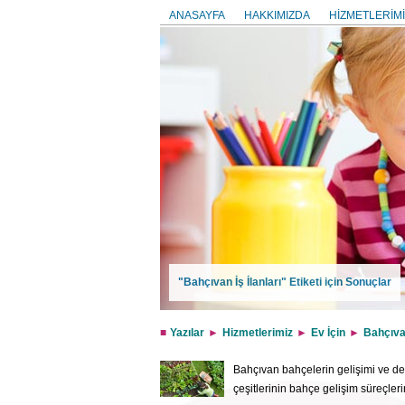
ANASAYFA
HAKKIMIZDA
HİZMETLERİMİ
"Bahçıvan İş İlanları" Etiketi için Sonuçlar
Yazılar
Hizmetlerimiz
Ev İçin
Bahçıv
Bahçıvan bahçelerin gelişimi ve dek
çeşitlerinin bahçe gelişim süreçler