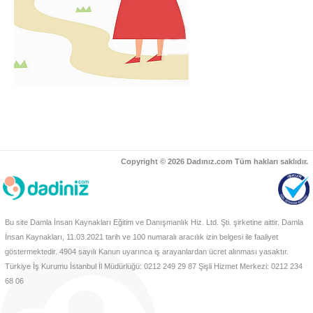
Copyright © 2026 Dadınız.com Tüm hakları saklıdır.
Bu site Damla İnsan Kaynakları Eğitim ve Danışmanlık Hiz. Ltd. Şti. şirketine aittir. Damla
İnsan Kaynakları, 11.03.2021 tarih ve 100 numaralı aracılık izin belgesi ile faaliyet
göstermektedir. 4904 sayılı Kanun uyarınca iş arayanlardan ücret alınması yasaktır.
Türkiye İş Kurumu İstanbul İl Müdürlüğü: 0212 249 29 87 Şişli Hizmet Merkezi: 0212 234
68 06