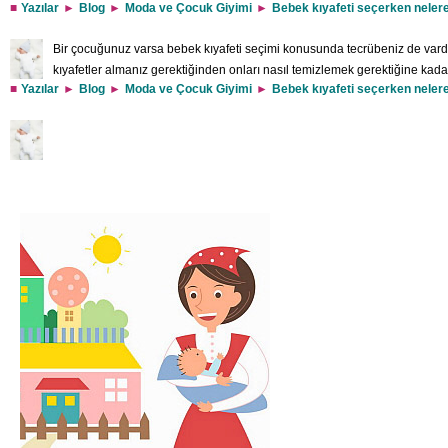
Yazılar
Blog
Moda ve Çocuk Giyimi
Bebek kıyafeti seçerken nelere
Bir çocuğunuz varsa bebek kıyafeti seçimi konusunda tecrübeniz de vardır 
kıyafetler almanız gerektiğinden onları nasıl temizlemek gerektiğine kadar
Yazılar
Blog
Moda ve Çocuk Giyimi
Bebek kıyafeti seçerken nelere
seçerken dikkatli olmalısınız tabii; doğru seçilmemiş giyim eşyaları bebeğ
görmesine sebep olur. Size bu önemli konuda yardımcı olabilmek amacıyla derlediği
yarayacağını umuyoruz: Bir bebeğin giysi değişimi ihtiyacı yet