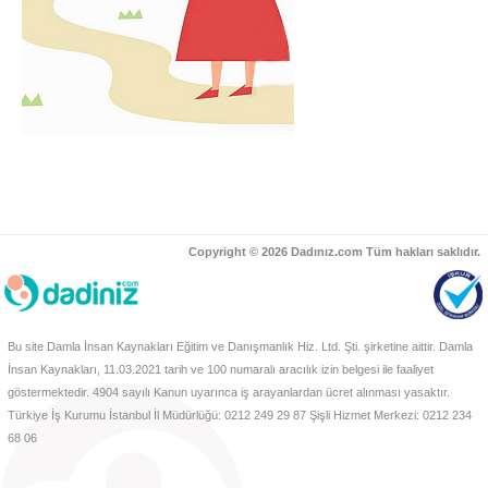
Copyright © 2026 Dadınız.com Tüm hakları saklıdır.
Bu site Damla İnsan Kaynakları Eğitim ve Danışmanlık Hiz. Ltd. Şti. şirketine aittir. Damla
İnsan Kaynakları, 11.03.2021 tarih ve 100 numaralı aracılık izin belgesi ile faaliyet
göstermektedir. 4904 sayılı Kanun uyarınca iş arayanlardan ücret alınması yasaktır.
Türkiye İş Kurumu İstanbul İl Müdürlüğü: 0212 249 29 87 Şişli Hizmet Merkezi: 0212 234
68 06