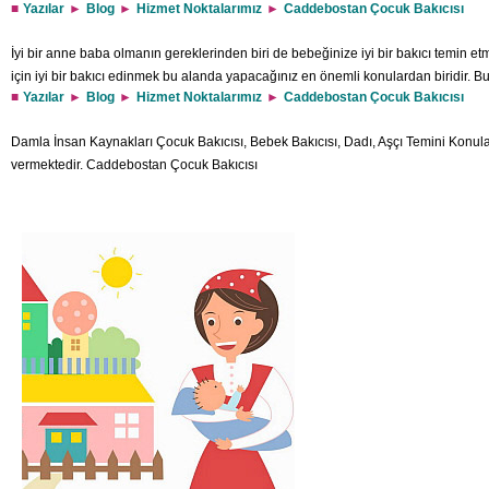
Yazılar
Blog
Hizmet Noktalarımız
Caddebostan Çocuk Bakıcısı
İyi bir anne baba olmanın gereklerinden biri de bebeğinize iyi bir bakıcı temin et
için iyi bir bakıcı edinmek bu alanda yapacağınız en önemli konulardan biridir. 
Yazılar
Blog
Hizmet Noktalarımız
Caddebostan Çocuk Bakıcısı
bir firma olarak Caddebostan Çocuk Bakıcısı hizmetlerinden güvenle yararlanabilir
olan bakıcılar aracılığı ile bebeklerinizin bakımı sizler için endişe konusu olmakt
Damla İnsan Kaynakları Çocuk Bakıcısı, Bebek Bakıcısı, Dadı, Aşçı Temini Konu
vermektedir. Caddebostan Çocuk Bakıcısı