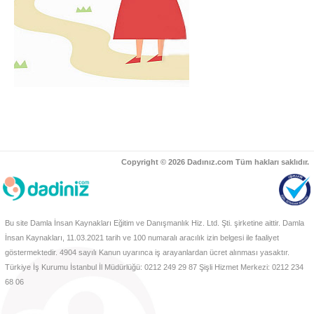
Copyright © 2026 Dadınız.com Tüm hakları saklıdır.
Bu site Damla İnsan Kaynakları Eğitim ve Danışmanlık Hiz. Ltd. Şti. şirketine aittir. Damla
İnsan Kaynakları, 11.03.2021 tarih ve 100 numaralı aracılık izin belgesi ile faaliyet
göstermektedir. 4904 sayılı Kanun uyarınca iş arayanlardan ücret alınması yasaktır.
Türkiye İş Kurumu İstanbul İl Müdürlüğü: 0212 249 29 87 Şişli Hizmet Merkezi: 0212 234
68 06