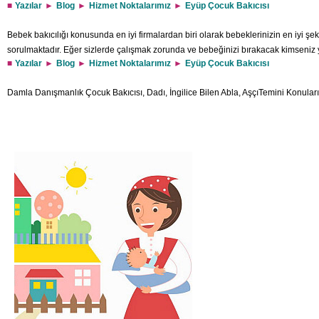
Yazılar
Blog
Hizmet Noktalarımız
Eyüp Çocuk Bakıcısı
Bebek bakıcılığı konusunda en iyi firmalardan biri olarak bebeklerinizin en iyi şe
sorulmaktadır. Eğer sizlerde çalışmak zorunda ve bebeğinizi bırakacak kimseniz 
Yazılar
Blog
Hizmet Noktalarımız
Eyüp Çocuk Bakıcısı
sizler için temin edebiliriz. Bu konuda beklentilerinizi fazlasıyla karşılamaya yet
kadromuzla perçinlenmektedir. Hizmet noktalarımızdan biri olan Eyüp Çocuk Bakı
Damla Danışmanlık Çocuk Bakıcısı, Dadı, İngilice Bilen Abla, AşçıTemini Konular