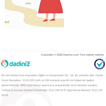
Copyright © 2026 Dadınız.com Tüm hakları saklıdır.
Bu site Damla İnsan Kaynakları Eğitim ve Danışmanlık Hiz. Ltd. Şti. şirketine aittir. Damla
İnsan Kaynakları, 11.03.2021 tarih ve 100 numaralı aracılık izin belgesi ile faaliyet
göstermektedir. 4904 sayılı Kanun uyarınca iş arayanlardan ücret alınması yasaktır.
Türkiye İş Kurumu İstanbul İl Müdürlüğü: 0212 249 29 87 Şişli Hizmet Merkezi: 0212 234
68 06