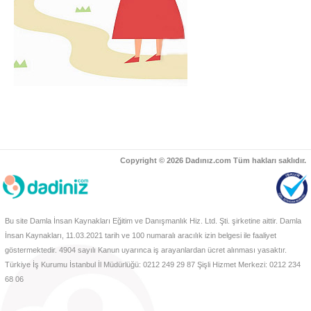
Copyright © 2026 Dadınız.com Tüm hakları saklıdır.
Bu site Damla İnsan Kaynakları Eğitim ve Danışmanlık Hiz. Ltd. Şti. şirketine aittir. Damla
İnsan Kaynakları, 11.03.2021 tarih ve 100 numaralı aracılık izin belgesi ile faaliyet
göstermektedir. 4904 sayılı Kanun uyarınca iş arayanlardan ücret alınması yasaktır.
Türkiye İş Kurumu İstanbul İl Müdürlüğü: 0212 249 29 87 Şişli Hizmet Merkezi: 0212 234
68 06