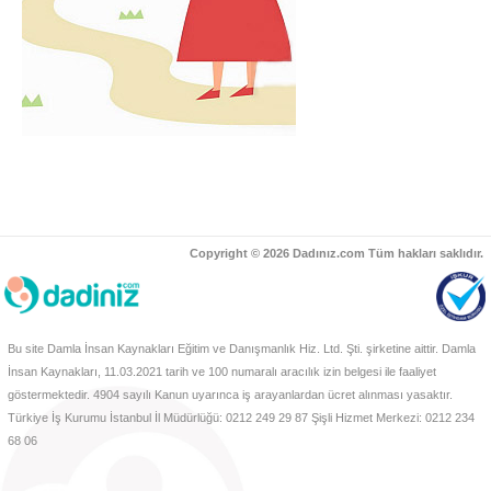
Copyright © 2026 Dadınız.com Tüm hakları saklıdır.
Bu site Damla İnsan Kaynakları Eğitim ve Danışmanlık Hiz. Ltd. Şti. şirketine aittir. Damla
İnsan Kaynakları, 11.03.2021 tarih ve 100 numaralı aracılık izin belgesi ile faaliyet
göstermektedir. 4904 sayılı Kanun uyarınca iş arayanlardan ücret alınması yasaktır.
Türkiye İş Kurumu İstanbul İl Müdürlüğü: 0212 249 29 87 Şişli Hizmet Merkezi: 0212 234
68 06