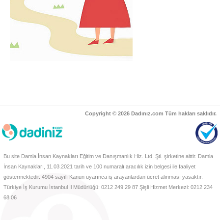
Copyright © 2026 Dadınız.com Tüm hakları saklıdır.
Bu site Damla İnsan Kaynakları Eğitim ve Danışmanlık Hiz. Ltd. Şti. şirketine aittir. Damla
İnsan Kaynakları, 11.03.2021 tarih ve 100 numaralı aracılık izin belgesi ile faaliyet
göstermektedir. 4904 sayılı Kanun uyarınca iş arayanlardan ücret alınması yasaktır.
Türkiye İş Kurumu İstanbul İl Müdürlüğü: 0212 249 29 87 Şişli Hizmet Merkezi: 0212 234
68 06