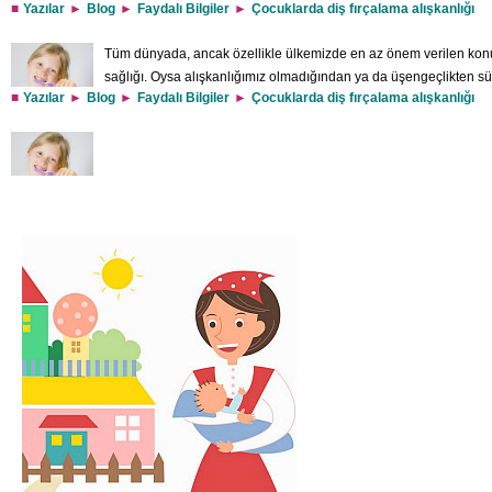
Yazılar
Blog
Faydalı Bilgiler
Çocuklarda diş fırçalama alışkanlığı
Tüm dünyada, ancak özellikle ülkemizde en az önem verilen konula
sağlığı. Oysa alışkanlığımız olmadığından ya da üşengeçlikten sü
Yazılar
Blog
Faydalı Bilgiler
Çocuklarda diş fırçalama alışkanlığı
sağlığımız, hem de görünüşümüz açısından oldukça önemli. Kimimi
fırçalamayarak zamanda 5-6 dakika kadar tasarruf ediyor ancak ardından erken yaş
kalıyoruz. Çocuklarda ise düzenli diş fırçalama ve ağız bakımının önemi çok dah