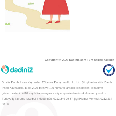
Copyright © 2026 Dadınız.com Tüm hakları saklıdır.
Bu site Damla İnsan Kaynakları Eğitim ve Danışmanlık Hiz. Ltd. Şti. şirketine aittir. Damla
İnsan Kaynakları, 11.03.2021 tarih ve 100 numaralı aracılık izin belgesi ile faaliyet
göstermektedir. 4904 sayılı Kanun uyarınca iş arayanlardan ücret alınması yasaktır.
Türkiye İş Kurumu İstanbul İl Müdürlüğü: 0212 249 29 87 Şişli Hizmet Merkezi: 0212 234
68 06