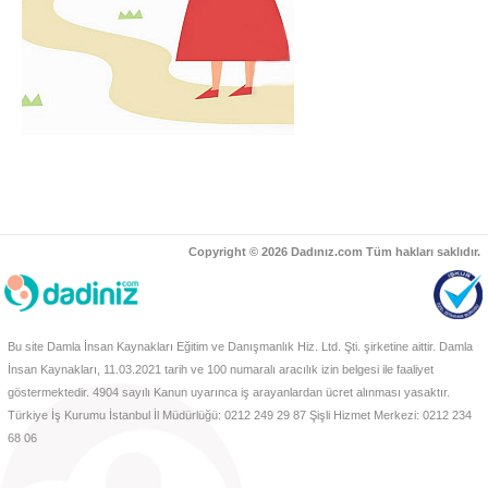
Copyright © 2026 Dadınız.com Tüm hakları saklıdır.
Bu site Damla İnsan Kaynakları Eğitim ve Danışmanlık Hiz. Ltd. Şti. şirketine aittir. Damla
İnsan Kaynakları, 11.03.2021 tarih ve 100 numaralı aracılık izin belgesi ile faaliyet
göstermektedir. 4904 sayılı Kanun uyarınca iş arayanlardan ücret alınması yasaktır.
Türkiye İş Kurumu İstanbul İl Müdürlüğü: 0212 249 29 87 Şişli Hizmet Merkezi: 0212 234
68 06