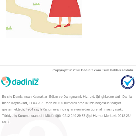
Copyright © 2026 Dadınız.com Tüm hakları saklıdır.
Bu site Damla İnsan Kaynakları Eğitim ve Danışmanlık Hiz. Ltd. Şti. şirketine aittir. Damla
İnsan Kaynakları, 11.03.2021 tarih ve 100 numaralı aracılık izin belgesi ile faaliyet
göstermektedir. 4904 sayılı Kanun uyarınca iş arayanlardan ücret alınması yasaktır.
Türkiye İş Kurumu İstanbul İl Müdürlüğü: 0212 249 29 87 Şişli Hizmet Merkezi: 0212 234
68 06