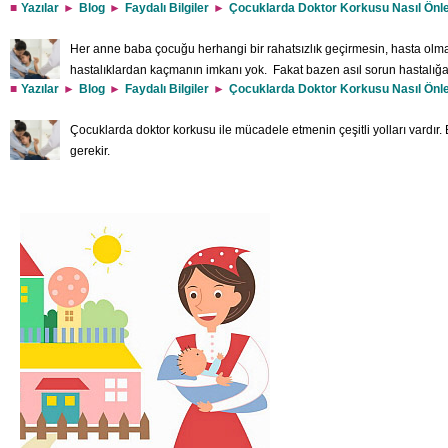
Yazılar
Blog
Faydalı Bilgiler
Çocuklarda Doktor Korkusu Nasıl Önle
Her anne baba çocuğu herhangi bir rahatsızlık geçirmesin, hasta olma
hastalıklardan kaçmanın imkanı yok. Fakat bazen asıl sorun hastalığa 
Yazılar
Blog
Faydalı Bilgiler
Çocuklarda Doktor Korkusu Nasıl Önle
sürecinde yaşanıyor. Çocuklarda doktor korkusu hastalık sürecini çeki
sorun değil. Ebeveynlerin doğru davranmasının çocuğun bu korkuyu yenmesinde ö
Çocuklarda doktor korkusu ile mücadele etmenin çeşitli yolları vardır
Çocuğunuz hastalandığında doğru teşhisin konulup en etkili tedavinin ya
gerekir.