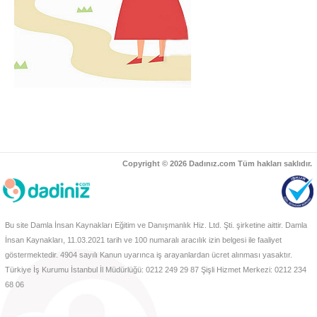
Copyright © 2026 Dadınız.com Tüm hakları saklıdır.
Bu site Damla İnsan Kaynakları Eğitim ve Danışmanlık Hiz. Ltd. Şti. şirketine aittir. Damla
İnsan Kaynakları, 11.03.2021 tarih ve 100 numaralı aracılık izin belgesi ile faaliyet
göstermektedir. 4904 sayılı Kanun uyarınca iş arayanlardan ücret alınması yasaktır.
Türkiye İş Kurumu İstanbul İl Müdürlüğü: 0212 249 29 87 Şişli Hizmet Merkezi: 0212 234
68 06