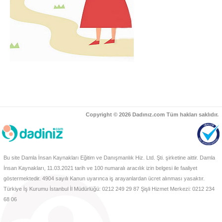
Copyright © 2026 Dadınız.com Tüm hakları saklıdır.
Bu site Damla İnsan Kaynakları Eğitim ve Danışmanlık Hiz. Ltd. Şti. şirketine aittir. Damla
İnsan Kaynakları, 11.03.2021 tarih ve 100 numaralı aracılık izin belgesi ile faaliyet
göstermektedir. 4904 sayılı Kanun uyarınca iş arayanlardan ücret alınması yasaktır.
Türkiye İş Kurumu İstanbul İl Müdürlüğü: 0212 249 29 87 Şişli Hizmet Merkezi: 0212 234
68 06