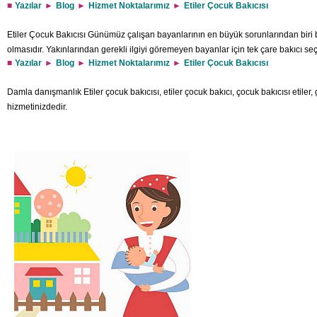
Yazılar
Blog
Hizmet Noktalarımız
Etiler Çocuk Bakıcısı
Etiler Çocuk Bakıcısı Günümüz çalışan bayanlarının en büyük sorunlarından biri be
olmasıdır. Yakınlarından gerekli ilgiyi göremeyen bayanlar için tek çare bakıcı s
Yazılar
Blog
Hizmet Noktalarımız
Etiler Çocuk Bakıcısı
hizmetlere ön yargıyla yaklaşmaktadır. Bu konuda bütün ön yargıları yıkan firmamız
bakıcı desteği sizin için dilediğiniz her an yanınızdadır. Bu alandaki amaçların
Damla danışmanlık Etiler çocuk bakıcısı, etiler çocuk bakıcı, çocuk bakıcısı etiler, 
hizmetinizdedir.