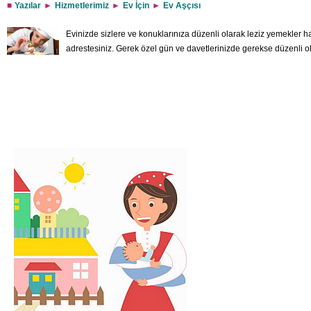
Yazılar
Hizmetlerimiz
Ev İçin
Ev Aşçısı
Evinizde sizlere ve konuklarınıza düzenli olarak leziz yemekler ha
adrestesiniz. Gerek özel gün ve davetlerinizde gerekse düzenli olar
özel bakım gören bir birey yaşıyor olabilir. Özel yemekler yapılmas
yoğunluğundan ya da başka türlü sebeplerden ötürü sizler bu ihtiyaca karşılık v