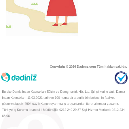
Copyright © 2026 Dadınız.com Tüm hakları saklıdır.
Bu site Damla İnsan Kaynakları Eğitim ve Danışmanlık Hiz. Ltd. Şti. şirketine aittir. Damla
İnsan Kaynakları, 11.03.2021 tarih ve 100 numaralı aracılık izin belgesi ile faaliyet
göstermektedir. 4904 sayılı Kanun uyarınca iş arayanlardan ücret alınması yasaktır.
Türkiye İş Kurumu İstanbul İl Müdürlüğü: 0212 249 29 87 Şişli Hizmet Merkezi: 0212 234
68 06