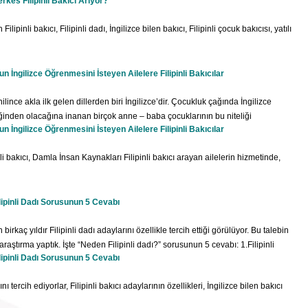
kes Filipinli Bakıcı Arıyor?
bakıcı arayışının giderek artması akla talebin neden bu kadar yaygın olduğu
nızı giderecek maddeler görebilirsiniz. Sıraladığımız özellikler bitin Filipinli
n Filipinli bakıcı, Filipinli dadı, İngilizce bilen bakıcı, Filipinli çocuk bakıcısı, yatılı
 İngilizce Öğrenmesini İsteyen Ailelere Filipinli Bakıcılar
ince akla ilk gelen dillerden biri İngilizce’dir. Çocukluk çağında İngilizce
inden olacağına inanan birçok anne – baba çocuklarının bu niteliği
 İngilizce Öğrenmesini İsteyen Ailelere Filipinli Bakıcılar
ılar neden çok tercih ediliyor?” sorusunun başta gelen cevaplarından biri de
ce bilirler. Buna çocuklarla iyi anlaşmak, eğitim zamanlarıyla oyun ve eğlence
pinli bakıcı, Damla İnsan Kaynakları Filipinli bakıcı arayan ailelerin hizmetinde,
ı
lipinli Dadı Sorusunun 5 Cevabı
irkaç yıldır Filipinli dadı adaylarını özellikle tercih ettiği görülüyor. Bu talebin
araştırma yaptık. İşte “Neden Filipinli dadı?” sorusunun 5 cevabı: 1.Filipinli
lipinli Dadı Sorusunun 5 Cevabı
yorlar Bir veya birkaç yabancı dil bilmenin insanın ufkunu ve çevresini
ısını arttıracağını, internete daha hakim olmasını sağlayacağını biliyorsunuzdur.
ı tercih ediyorlar, Filipinli bakıcı adaylarının özellikleri, İngilizce bilen bakıcı