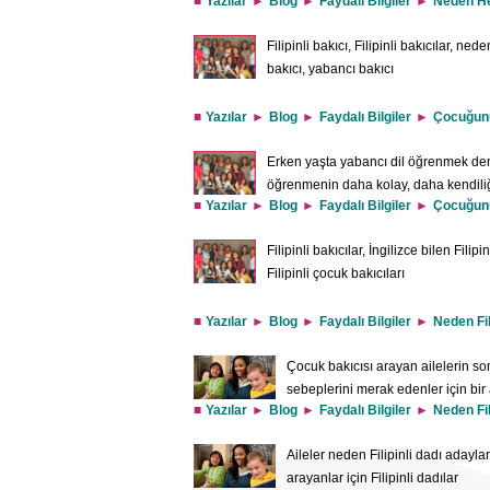
Yazılar
Blog
Faydalı Bilgiler
Neden Her
ediliyor. Varlıklı ailelerin Filipinli 
sorusunu getiriyor. Aşağıda bu konuyla ilgili merakı
Filipinli bakıcı, Filipinli bakıcılar, nede
bakıcı, yabancı bakıcı
Yazılar
Blog
Faydalı Bilgiler
Çocuğunun
Erken yaşta yabancı dil öğrenmek denil
öğrenmenin daha kolay, daha kendiliğ
Yazılar
Blog
Faydalı Bilgiler
Çocuğunun
kazanmasını isterler. “Filipinli bakıc
budur; çünkü Filipinler’den gelen bakıcılar İngiliz
Filipinli bakıcılar, İngilizce bilen Fili
zamanlarını iyi dengelemek, yatılı bakıcı olarak çal
Filipinli çocuk bakıcıları
Yazılar
Blog
Faydalı Bilgiler
Neden Fi
Çocuk bakıcısı arayan ailelerin son b
sebeplerini merak edenler için bir 
Yazılar
Blog
Faydalı Bilgiler
Neden Fi
dadılar iyi derecede İngilizce bili
genişleteceğini, önüne çıkacak iş fırsatlarının say
Aileler neden Filipinli dadı adayların
Peki, insanların çocukluk
arayanlar için Filipinli dadılar