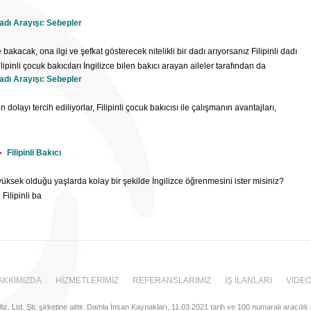
 Dadı Arayışı: Sebepler
bakacak, ona ilgi ve şefkat gösterecek nitelikli bir dadı arıyorsanız Filipinli dadı
ilipinli çocuk bakıcıları İngilizce bilen bakıcı arayan aileler tarafından da
 Dadı Arayışı: Sebepler
 konuda bir araştırma yaparsanız pek çok ailenin Filipinli elemanların
iz. Neden Filipinli dadı peki, insanlar neden çocuk bakımı, ev işleri, yaşlı
 dolayı tercih ediliyorlar, Filipinli çocuk bakıcısı ile çalışmanın avantajları,
larını tercih
Filipinli Bakıcı
ek olduğu yaşlarda kolay bir şekilde İngilizce öğrenmesini ister misiniz?
Filipinli ba
AKKIMIZDA
HİZMETLERİMİZ
REFERANSLARIMIZ
İŞ İLANLARI
VİDE
 Ltd. Şti. şirketine aittir. Damla İnsan Kaynakları, 11.03.2021 tarih ve 100 numaralı aracılık i