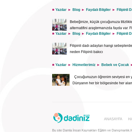
Yazılar
Blog
Faydalı Bilgiler
Filipinli
Bebeğinize, küçük çocuğunuza titizlikle 
alternatifini araştırmanızda fayda var. F
Yazılar
Blog
Faydalı Bilgiler
Filipinli
özellikle tercih ediliyor. İnternette bu
performanslarından memnun olduğunu fark edeceksin
Filipinli dadı adayları hangi sebeplerden
bakımı gibi hizmetler için bu adalar ülkesinin insan
neden Filipinli bakıcı
Yazılar
Hizmetlerimiz
Bebek ve Çocuk
Çocuğunuzun öğrenim seviyesi en yüks
Dünyanın her bir bölgesinde her alan 
ANASAYFA
H
Bu site Damla İnsan Kaynakları Eğitim ve Danışmanlık Hiz.