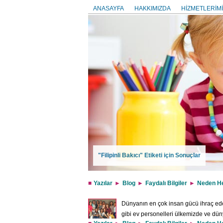
ANASAYFA
HAKKIMIZDA
HİZMETLERİMİ
"Filipinli Bakıcı" Etiketi için Sonuçlar
Yazılar
Blog
Faydalı Bilgiler
Neden Her
Dünyanın en çok insan gücü ihraç eden 
gibi ev personelleri ülkemizde ve düny