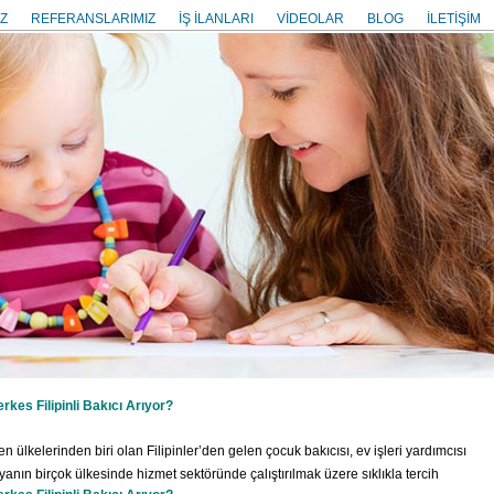
Z
REFERANSLARIMIZ
İŞ İLANLARI
VİDEOLAR
BLOG
İLETİŞİM
kes Filipinli Bakıcı Arıyor?
ülkelerinden biri olan Filipinler’den gelen çocuk bakıcısı, ev işleri yardımcısı
anın birçok ülkesinde hizmet sektöründe çalıştırılmak üzere sıklıkla tercih