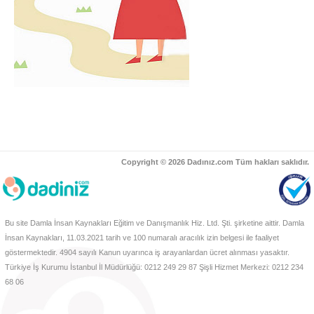
Copyright © 2026 Dadınız.com Tüm hakları saklıdır.
Bu site Damla İnsan Kaynakları Eğitim ve Danışmanlık Hiz. Ltd. Şti. şirketine aittir. Damla
İnsan Kaynakları, 11.03.2021 tarih ve 100 numaralı aracılık izin belgesi ile faaliyet
göstermektedir. 4904 sayılı Kanun uyarınca iş arayanlardan ücret alınması yasaktır.
Türkiye İş Kurumu İstanbul İl Müdürlüğü: 0212 249 29 87 Şişli Hizmet Merkezi: 0212 234
68 06