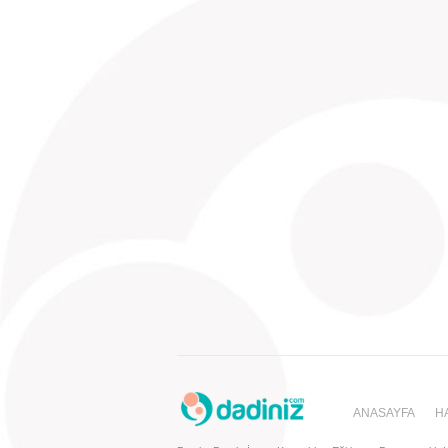
günlük yaşantısında ihtiyacı olan tüm yardımı ise 
bakıcısının aile içerisindeki görevi ise çocukların e
ANASAYFA
H