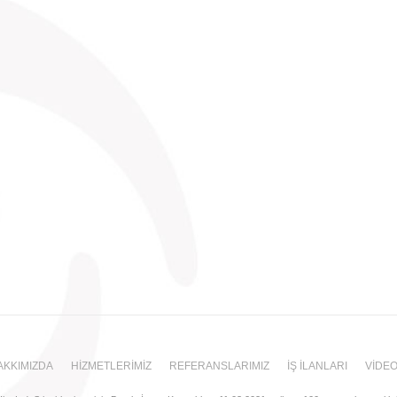
engelli çocuk bakıcısı kişiler tarafından alması mümkündür. Engelli çocuk
ğitim sürecini daha hızlı, etkin ve
AKKIMIZDA
HİZMETLERİMİZ
REFERANSLARIMIZ
İŞ İLANLARI
VİDE