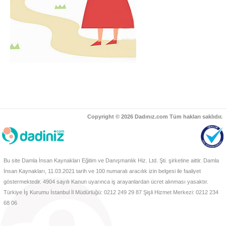
Copyright © 2026 Dadınız.com Tüm hakları saklıdır.
Bu site Damla İnsan Kaynakları Eğitim ve Danışmanlık Hiz. Ltd. Şti. şirketine aittir. Damla
İnsan Kaynakları, 11.03.2021 tarih ve 100 numaralı aracılık izin belgesi ile faaliyet
göstermektedir. 4904 sayılı Kanun uyarınca iş arayanlardan ücret alınması yasaktır.
Türkiye İş Kurumu İstanbul İl Müdürlüğü: 0212 249 29 87 Şişli Hizmet Merkezi: 0212 234
68 06