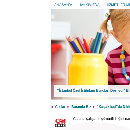
ANASAYFA
HAKKIMIZDA
HİZMETLERİMİ
"İstanbul Özel İstihdam Büroları Derneği" Eti
Yazılar
Basında Biz
"Kaçak İşçi"de Dikk
Yabancı çalışanın güvenilirliliğini n