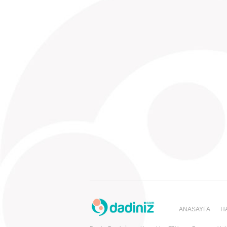
ANASAYFA
H