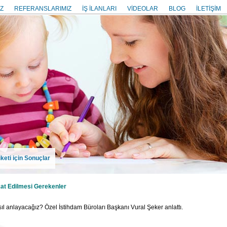
Z
REFERANSLARIMIZ
İŞ İLANLARI
VİDEOLAR
BLOG
İLETİŞİM
keti için Sonuçlar
at Edilmesi Gerekenler
asıl anlayacağız? Özel İstihdam Büroları Başkanı Vural Şeker anlattı.