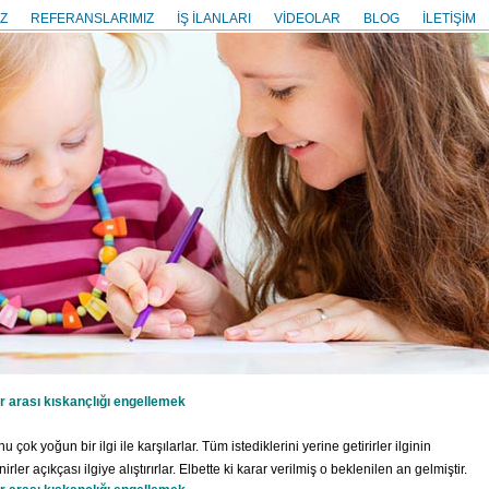
Z
REFERANSLARIMIZ
İŞ İLANLARI
VİDEOLAR
BLOG
İLETİŞİM
r arası kıskançlığı engellemek
çok yoğun bir ilgi ile karşılarlar. Tüm istediklerini yerine getirirler ilginin
ler açıkçası ilgiye alıştırırlar. Elbette ki karar verilmiş o beklenilen an gelmiştir.