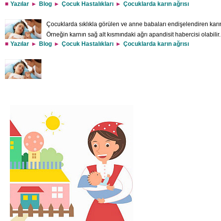
Yazılar
Blog
Çocuk Hastalıkları
Çocuklarda karın ağrısı
Çocuklarda sıklıkla görülen ve anne babaları endişelendiren karın
Örneğin karnın sağ alt kısmındaki ağrı apandisit habercisi olabilir
Yazılar
Blog
Çocuk Hastalıkları
Çocuklarda karın ağrısı
arkaya doğru yan taraflarındaysa böbreklerde veya idrar yollarınd
çocuklarda görülen karın ağrıları genellikle bir bölgede odaklanmış değil yaygın 
muayeneden geçirilmesi ve muhtemel sebeplerin araştırılması gerekir. Çocuğu