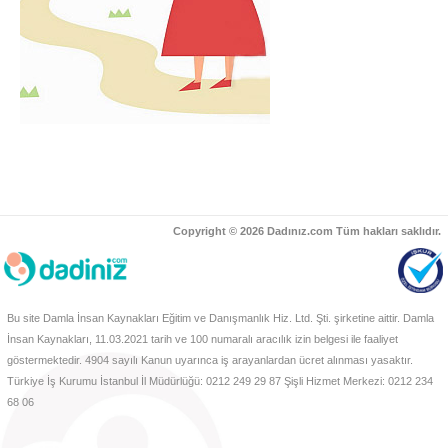
Copyright © 2026 Dadınız.com Tüm hakları saklıdır.
Bu site Damla İnsan Kaynakları Eğitim ve Danışmanlık Hiz. Ltd. Şti. şirketine aittir. Damla
İnsan Kaynakları, 11.03.2021 tarih ve 100 numaralı aracılık izin belgesi ile faaliyet
göstermektedir. 4904 sayılı Kanun uyarınca iş arayanlardan ücret alınması yasaktır.
Türkiye İş Kurumu İstanbul İl Müdürlüğü: 0212 249 29 87 Şişli Hizmet Merkezi: 0212 234
68 06