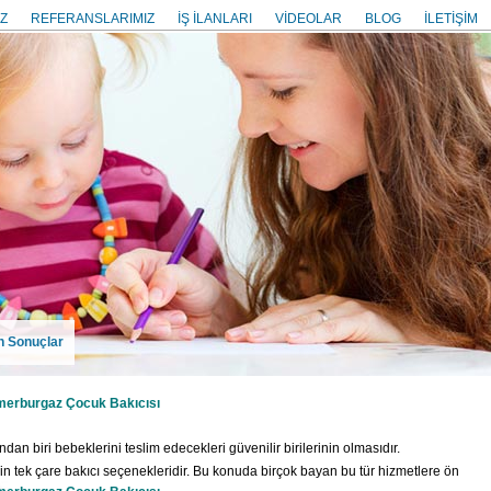
Z
REFERANSLARIMIZ
İŞ İLANLARI
VİDEOLAR
BLOG
İLETİŞİM
n Sonuçlar
erburgaz Çocuk Bakıcısı
n biri bebeklerini teslim edecekleri güvenilir birilerinin olmasıdır.
in tek çare bakıcı seçenekleridir. Bu konuda birçok bayan bu tür hizmetlere ön