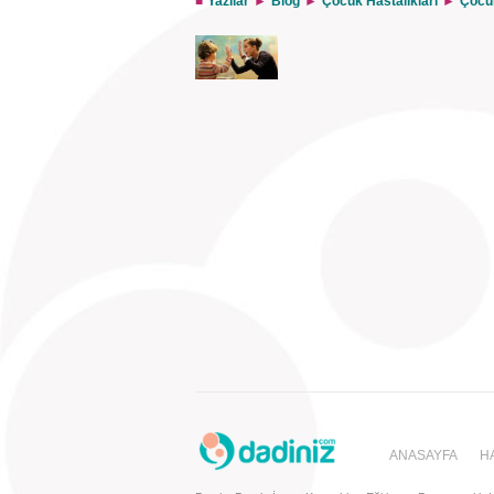
Yazılar
Blog
Çocuk Hastalıkları
Çocuk
alt tipi olan bir hastalıktır. Özelli
zor olmaktadır. Erkek çocuklarda kızlara kıyasla 3
temelinde ortaya çıkmakla beraber fiziksel, çevres
ANASAYFA
H