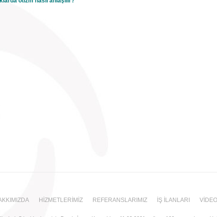
larda otizm nasıl anlaşılır?
kle atipik olarak adlandırılan ve tam otistik olmayan kişilere tanı koyulması oldukça
-4 kat kadar fazla bir oranda görülen otizm sendromu daha çok genetik yatkınlık
el ve kimyasal etkenler
AKKIMIZDA
HİZMETLERİMİZ
REFERANSLARIMIZ
İŞ İLANLARI
VİDE