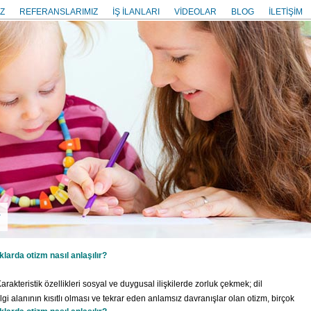
Z
REFERANSLARIMIZ
İŞ İLANLARI
VİDEOLAR
BLOG
İLETİŞİM
r
larda otizm nasıl anlaşılır?
arakteristik özellikleri sosyal ve duygusal ilişkilerde zorluk çekmek; dil
lgi alanının kısıtlı olması ve tekrar eden anlamsız davranışlar olan otizm, birçok