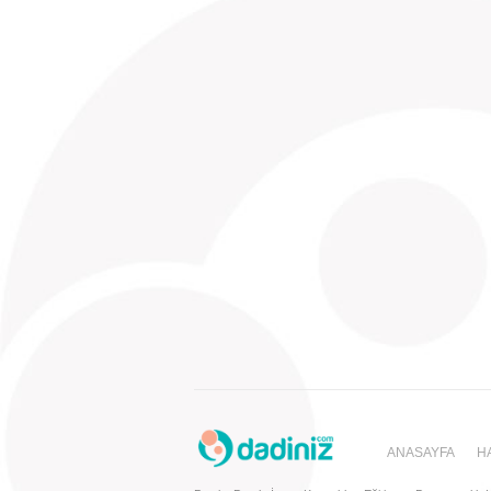
ANASAYFA
H