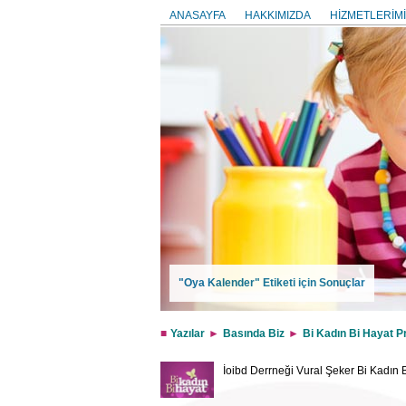
ANASAYFA
HAKKIMIZDA
HİZMETLERİMİ
"Oya Kalender" Etiketi için Sonuçlar
Yazılar
Basında Biz
Bi Kadın Bi Hayat P
İoibd Derrneği Vural Şeker Bi Kadın