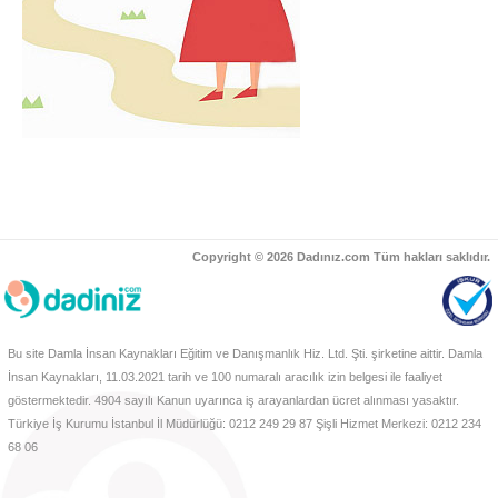
Copyright © 2026 Dadınız.com Tüm hakları saklıdır.
Bu site Damla İnsan Kaynakları Eğitim ve Danışmanlık Hiz. Ltd. Şti. şirketine aittir. Damla
İnsan Kaynakları, 11.03.2021 tarih ve 100 numaralı aracılık izin belgesi ile faaliyet
göstermektedir. 4904 sayılı Kanun uyarınca iş arayanlardan ücret alınması yasaktır.
Türkiye İş Kurumu İstanbul İl Müdürlüğü: 0212 249 29 87 Şişli Hizmet Merkezi: 0212 234
68 06