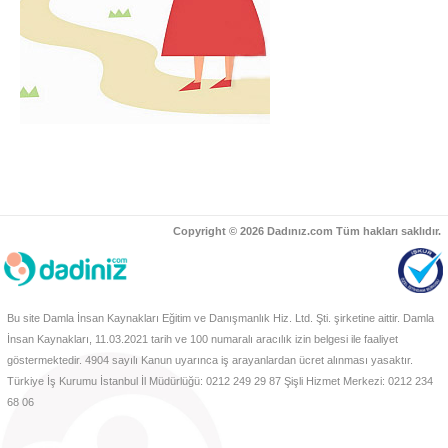
Copyright © 2026 Dadınız.com Tüm hakları saklıdır.
Bu site Damla İnsan Kaynakları Eğitim ve Danışmanlık Hiz. Ltd. Şti. şirketine aittir. Damla
İnsan Kaynakları, 11.03.2021 tarih ve 100 numaralı aracılık izin belgesi ile faaliyet
göstermektedir. 4904 sayılı Kanun uyarınca iş arayanlardan ücret alınması yasaktır.
Türkiye İş Kurumu İstanbul İl Müdürlüğü: 0212 249 29 87 Şişli Hizmet Merkezi: 0212 234
68 06