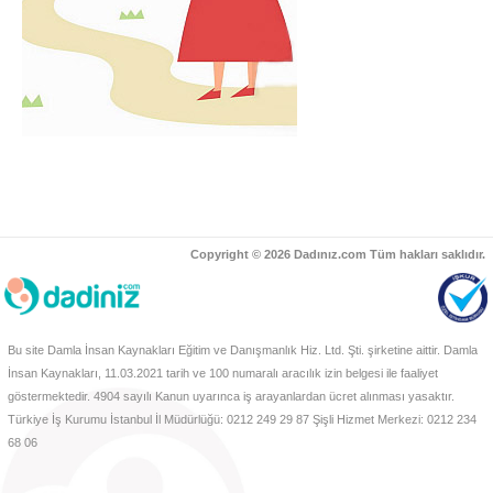
Copyright © 2026 Dadınız.com Tüm hakları saklıdır.
Bu site Damla İnsan Kaynakları Eğitim ve Danışmanlık Hiz. Ltd. Şti. şirketine aittir. Damla
İnsan Kaynakları, 11.03.2021 tarih ve 100 numaralı aracılık izin belgesi ile faaliyet
göstermektedir. 4904 sayılı Kanun uyarınca iş arayanlardan ücret alınması yasaktır.
Türkiye İş Kurumu İstanbul İl Müdürlüğü: 0212 249 29 87 Şişli Hizmet Merkezi: 0212 234
68 06