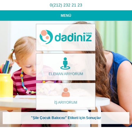
0(212) 232 21 23
MENÜ
ELEMAN ARIYORUM
İŞ ARIYORUM
"Şile Çocuk Bakıcısı" Etiketi için Sonuçlar