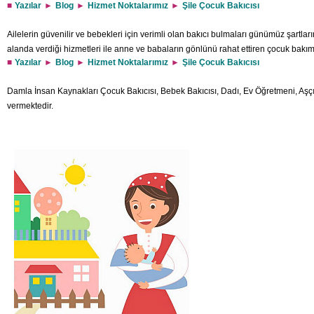
Yazılar
Blog
Hizmet Noktalarımız
Şile Çocuk Bakıcısı
Ailelerin güvenilir ve bebekleri için verimli olan bakıcı bulmaları günümüz şartla
alanda verdiği hizmetleri ile anne ve babaların gönlünü rahat ettiren çocuk bakı
Yazılar
Blog
Hizmet Noktalarımız
Şile Çocuk Bakıcısı
hizmetinde bebekleriniz için en iyi bakım sunmaktadır. Çalışan anneler in bebekler
kurallarına uygun olarak verilmektedir. Küçücük ilgiye ve sevgiye ihtiyacı olan b
Damla İnsan Kaynakları Çocuk Bakıcısı, Bebek Bakıcısı, Dadı, Ev Öğretmeni, Aşçı
vermektedir.