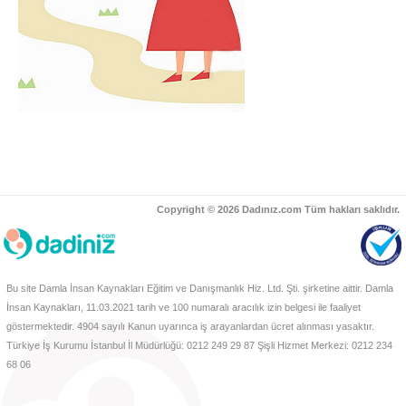
Copyright © 2026 Dadınız.com Tüm hakları saklıdır.
Bu site Damla İnsan Kaynakları Eğitim ve Danışmanlık Hiz. Ltd. Şti. şirketine aittir. Damla
İnsan Kaynakları, 11.03.2021 tarih ve 100 numaralı aracılık izin belgesi ile faaliyet
göstermektedir. 4904 sayılı Kanun uyarınca iş arayanlardan ücret alınması yasaktır.
Türkiye İş Kurumu İstanbul İl Müdürlüğü: 0212 249 29 87 Şişli Hizmet Merkezi: 0212 234
68 06