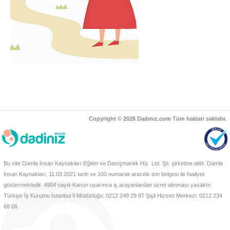
Copyright © 2026 Dadınız.com Tüm hakları saklıdır.
Bu site Damla İnsan Kaynakları Eğitim ve Danışmanlık Hiz. Ltd. Şti. şirketine aittir. Damla
İnsan Kaynakları, 11.03.2021 tarih ve 100 numaralı aracılık izin belgesi ile faaliyet
göstermektedir. 4904 sayılı Kanun uyarınca iş arayanlardan ücret alınması yasaktır.
Türkiye İş Kurumu İstanbul İl Müdürlüğü: 0212 249 29 87 Şişli Hizmet Merkezi: 0212 234
68 06