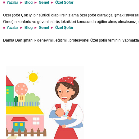
Yazılar
Blog
Genel
Özel Şoför
Özel şoför Çok iyi bir sürücü olabilirsiniz ama özel şoför olarak çalışmak istiyorsa
Örneğin konforlu ve güvenli sürüş teknikleri konusunda eğitim almış olmalısınız,
Yazılar
Blog
Genel
Özel Şoför
kendine saklayabilen biri olmalısınız ve fiziksel kondisyonunuz iyi olmalı. Soğukkan
kendinizi güvence altına almak için yapmanız gereken en doğru şeyin ne olduğun
Damla Danışmanlık deneyimli, eğitimli, profesyonel Özel şoför teminini yapmaktad
şoförlüğün gerektirdiği niteliklere sahipseniz