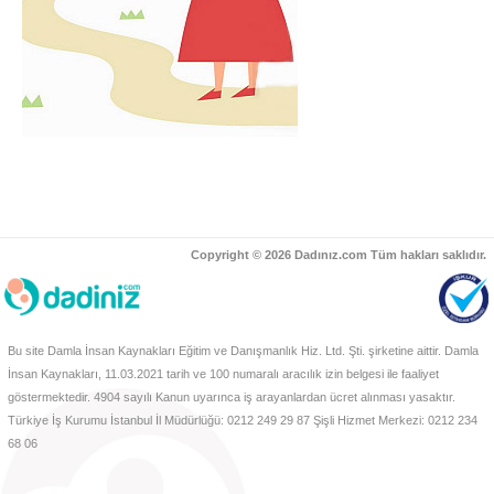
Copyright © 2026 Dadınız.com Tüm hakları saklıdır.
Bu site Damla İnsan Kaynakları Eğitim ve Danışmanlık Hiz. Ltd. Şti. şirketine aittir. Damla
İnsan Kaynakları, 11.03.2021 tarih ve 100 numaralı aracılık izin belgesi ile faaliyet
göstermektedir. 4904 sayılı Kanun uyarınca iş arayanlardan ücret alınması yasaktır.
Türkiye İş Kurumu İstanbul İl Müdürlüğü: 0212 249 29 87 Şişli Hizmet Merkezi: 0212 234
68 06