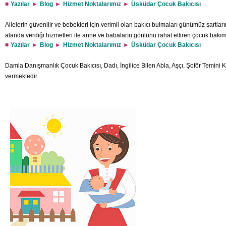
Yazılar
Blog
Hizmet Noktalarımız
Üsküdar Çocuk Bakıcısı
Ailelerin güvenilir ve bebekleri için verimli olan bakıcı bulmaları günümüz şartla
alanda verdiği hizmetleri ile anne ve babaların gönlünü rahat ettiren çocuk bak
Yazılar
Blog
Hizmet Noktalarımız
Üsküdar Çocuk Bakıcısı
hizmetinde bebekleriniz için en iyi bakım sunmaktadır. Çalışan anneler in bebekler
kurallarına uygun olarak verilmektedir. Küçücük ilgiye ve sevgiye ihtiyacı olan be
Damla Danışmanlık Çocuk Bakıcısı, Dadı, İngilice Bilen Abla, Aşçı, Şoför Temini
vermektedir.