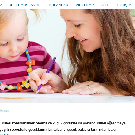
Z
REFERANSLARIMIZ
İŞ İLANLARI
VİDEOLAR
BLOG
İLETİŞİM
kıcısı
 dilleri konuşabilmek önemli ve küçük çocuklar da yabancı dilleri öğrenmeye
çeşitli sebeplerle çocuklarına bir yabancı çocuk bakıcısı tarafından bakım