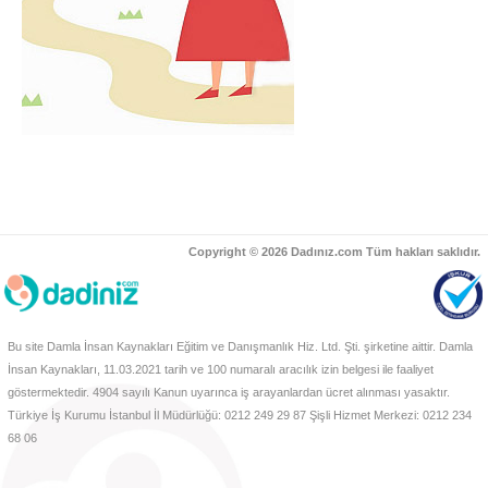
Copyright © 2026 Dadınız.com Tüm hakları saklıdır.
Bu site Damla İnsan Kaynakları Eğitim ve Danışmanlık Hiz. Ltd. Şti. şirketine aittir. Damla
İnsan Kaynakları, 11.03.2021 tarih ve 100 numaralı aracılık izin belgesi ile faaliyet
göstermektedir. 4904 sayılı Kanun uyarınca iş arayanlardan ücret alınması yasaktır.
Türkiye İş Kurumu İstanbul İl Müdürlüğü: 0212 249 29 87 Şişli Hizmet Merkezi: 0212 234
68 06