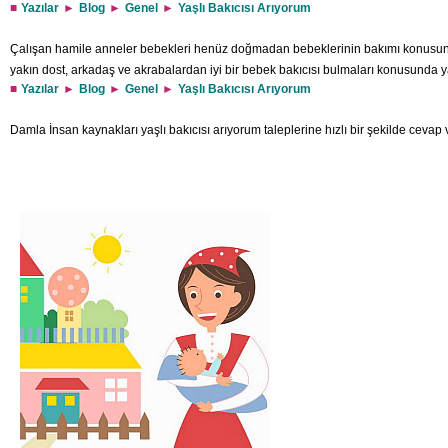
Yazılar
Blog
Genel
Yaşlı Bakıcısı Arıyorum
Çalışan hamile anneler bebekleri henüz doğmadan bebeklerinin bakımı konusund
yakın dost, arkadaş ve akrabalardan iyi bir bebek bakıcısı bulmaları konusunda y
Yazılar
Blog
Genel
Yaşlı Bakıcısı Arıyorum
bebek bakıcısı arıyorum aklınızda bulunsun şeklinde mesaj iletmektedir. Hiç bilme
istememektedirler. Ancak günümüzde annelerin bu şekilde bir arayışa girmeler
Damla İnsan kaynakları yaşlı bakıcısı arıyorum taleplerine hızlı bir şekilde cevap 
yapmalarına hiç gerek yok. Çünkü aileler kadar bebekleri düşünen, bu konuda ail