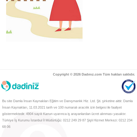
Copyright © 2026 Dadınız.com Tüm hakları saklıdır.
Bu site Damla İnsan Kaynakları Eğitim ve Danışmanlık Hiz. Ltd. Şti. şirketine aittir. Damla
İnsan Kaynakları, 11.03.2021 tarih ve 100 numaralı aracılık izin belgesi ile faaliyet
göstermektedir. 4904 sayılı Kanun uyarınca iş arayanlardan ücret alınması yasaktır.
Türkiye İş Kurumu İstanbul İl Müdürlüğü: 0212 249 29 87 Şişli Hizmet Merkezi: 0212 234
68 06