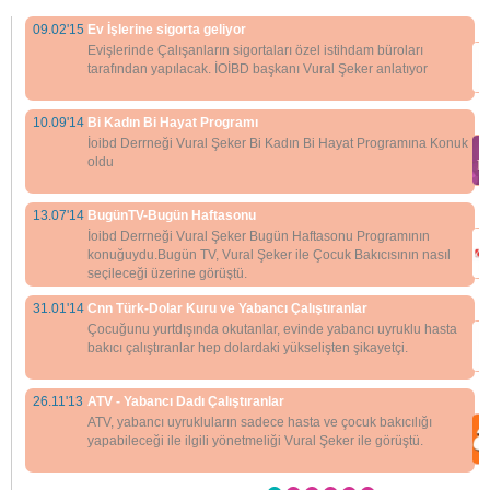
09.02'15
Ev İşlerine sigorta geliyor
Evişlerinde Çalışanların sigortaları özel istihdam büroları
tarafından yapılacak. İOİBD başkanı Vural Şeker anlatıyor
10.09'14
Bi Kadın Bi Hayat Programı
İoibd Derrneği Vural Şeker Bi Kadın Bi Hayat Programına Konuk
oldu
13.07'14
BugünTV-Bugün Haftasonu
İoibd Derrneği Vural Şeker Bugün Haftasonu Programının
konuğuydu.Bugün TV, Vural Şeker ile Çocuk Bakıcısının nasıl
seçileceği üzerine görüştü.
31.01'14
Cnn Türk-Dolar Kuru ve Yabancı Çalıştıranlar
Çocuğunu yurtdışında okutanlar, evinde yabancı uyruklu hasta
bakıcı çalıştıranlar hep dolardaki yükselişten şikayetçi.
26.11'13
ATV - Yabancı Dadı Çalıştıranlar
ATV, yabancı uyrukluların sadece hasta ve çocuk bakıcılığı
yapabileceği ile ilgili yönetmeliği Vural Şeker ile görüştü.