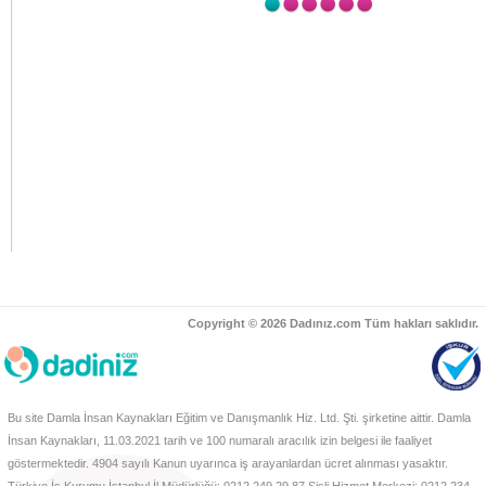
26.05'13
2013 İlk 4 Ayda 230 İşçi Hayatını Kaybetti
Bloomberg Businessweek Türkiye, İş Güvenliği ve İşçi
Kayıplarını konu alan konuda Vural Şeker ile görüştü.
16.04'13
"Kaçak İşçi"de Dikkat Edilmesi Gerekenler
Yabancı çalışanın güvenilirliliğini nasıl anlayacağız? Özel
İstihdam Büroları Başkanı Vural Şeker anlattı.
05.04'13
TV8 - İlk Sayfa
Yabancı dadılarla ilgili yapılan baskınla ilgili Vural Şeker soruları
cevaplıyor.
05.04'13
ATV - Kahvaltı Haberleri
Yabancı dadılarla ilgili yapılan baskınla ilgili Vural Şeker soruları
cevaplıyor.
Copyright © 2026 Dadınız.com Tüm hakları saklıdır.
12.12'12
Ev İşlerinde Çalışan Kadınların Sorunları
TRT Radyo 1 Paylaştıkça programında ev işinde çalışan
kadınların sorunları ele alınıyor.
Bu site Damla İnsan Kaynakları Eğitim ve Danışmanlık Hiz. Ltd. Şti. şirketine aittir. Damla
İnsan Kaynakları, 11.03.2021 tarih ve 100 numaralı aracılık izin belgesi ile faaliyet
göstermektedir. 4904 sayılı Kanun uyarınca iş arayanlardan ücret alınması yasaktır.
12.09'12
Çalışan Anneler ve Çocukları