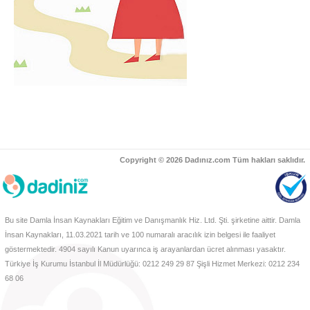
Copyright © 2026 Dadınız.com Tüm hakları saklıdır.
Bu site Damla İnsan Kaynakları Eğitim ve Danışmanlık Hiz. Ltd. Şti. şirketine aittir. Damla
İnsan Kaynakları, 11.03.2021 tarih ve 100 numaralı aracılık izin belgesi ile faaliyet
göstermektedir. 4904 sayılı Kanun uyarınca iş arayanlardan ücret alınması yasaktır.
Türkiye İş Kurumu İstanbul İl Müdürlüğü: 0212 249 29 87 Şişli Hizmet Merkezi: 0212 234
68 06