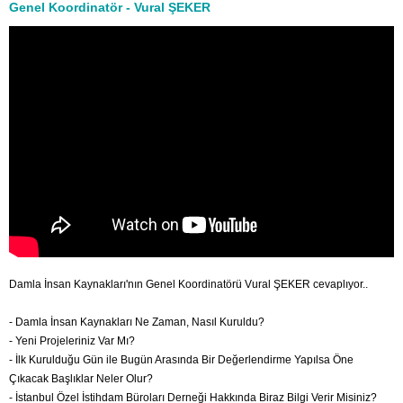
Genel Koordinatör - Vural ŞEKER
Damla İnsan Kaynakları'nın Genel Koordinatörü Vural ŞEKER cevaplıyor..
- Damla İnsan Kaynakları Ne Zaman, Nasıl Kuruldu?
- Yeni Projeleriniz Var Mı?
- İlk Kurulduğu Gün ile Bugün Arasında Bir Değerlendirme Yapılsa Öne
Çıkacak Başlıklar Neler Olur?
- İstanbul Özel İstihdam Büroları Derneği Hakkında Biraz Bilgi Verir Misiniz?