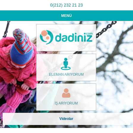
0(212) 232 21 23
MENÜ
ELEMAN ARIYORUM
İŞ ARIYORUM
Videolar