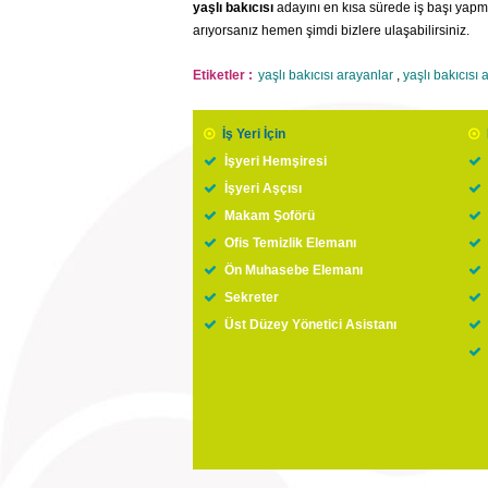
yaşlı bakıcısı
adayını en kısa sürede iş başı yapmas
arıyorsanız hemen şimdi bizlere ulaşabilirsiniz.
Etiketler :
yaşlı bakıcısı arayanlar
,
yaşlı bakıcısı 
İş Yeri İçin
İşyeri Hemşiresi
İşyeri Aşçısı
Makam Şoförü
Ofis Temizlik Elemanı
Ön Muhasebe Elemanı
Sekreter
Üst Düzey Yönetici Asistanı