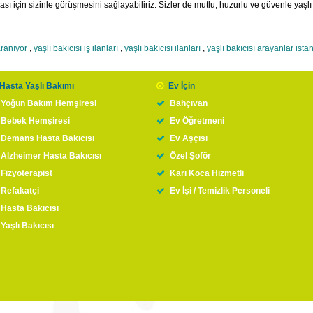
ı için sizinle görüşmesini sağlayabiliriz. Sizler de mutlu, huzurlu ve güvenle yaşlı
aranıyor
,
yaşlı bakıcısı iş ilanları
,
yaşlı bakıcısı ilanları
,
yaşlı bakıcısı arayanlar ista
Hasta Yaşlı Bakımı
Ev İçin
Yoğun Bakım Hemşiresi
Bahçıvan
Bebek Hemşiresi
Ev Öğretmeni
Demans Hasta Bakıcısı
Ev Aşçısı
Alzheimer Hasta Bakıcısı
Özel Şoför
Fizyoterapist
Karı Koca Hizmetli
Refakatçi
Ev İşi / Temizlik Personeli
Hasta Bakıcısı
Yaşlı Bakıcısı