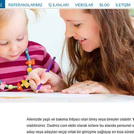
Z
REFERANSLARIMIZ
İŞ İLANLARI
VİDEOLAR
BLOG
İLETİŞİM
Ailenizde yaşlı ve bakıma ihtiyacı olan birey veya bireyler olabilir.
olabilirsiniz. Dadiniz.com ekibi olarak sizlere bu alanda persone
aday veya adayları seçip ortak bir görüşme sağlayıp en kısa sürede 