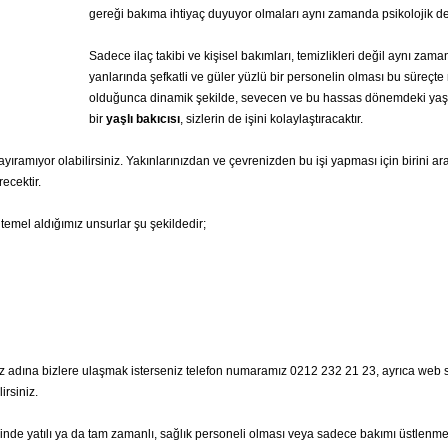
gereği bakıma ihtiyaç duyuyor olmaları aynı zamanda psikolojik de
Sadece ilaç takibi ve kişisel bakımları, temizlikleri değil aynı 
yanlarında şefkatli ve güler yüzlü bir personelin olması bu süreçt
olduğunca dinamik şekilde, sevecen ve bu hassas dönemdeki yaşl
bir
yaşlı bakıcısı
, sizlerin de işini kolaylaştıracaktır.
i ayıramıyor olabilirsiniz. Yakınlarınızdan ve çevrenizden bu işi yapması için birin
recektir.
temel aldığımız unsurlar şu şekildedir;
miz adına bizlere ulaşmak isterseniz telefon numaramız 0212 232 21 23, ayrıca web
irsiniz.
linde yatılı ya da tam zamanlı, sağlık personeli olması veya sadece bakımı üstlenmes