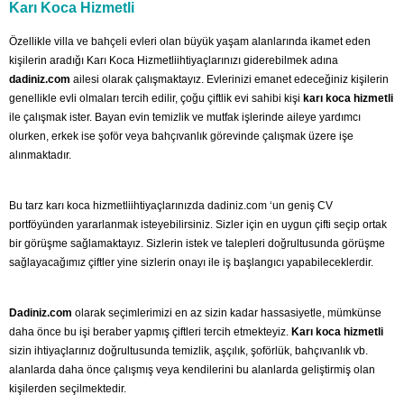
Karı Koca Hizmetli
Özellikle villa ve bahçeli evleri olan büyük yaşam alanlarında ikamet eden
kişilerin aradığı Karı Koca Hizmetliihtiyaçlarınızı giderebilmek adına
dadiniz.com
ailesi olarak çalışmaktayız. Evlerinizi emanet edeceğiniz kişilerin
genellikle evli olmaları tercih edilir, çoğu çiftlik evi sahibi kişi
karı koca hizmetli
ile çalışmak ister. Bayan evin temizlik ve mutfak işlerinde aileye yardımcı
olurken, erkek ise şoför veya bahçıvanlık görevinde çalışmak üzere işe
alınmaktadır.
Bu tarz karı koca hizmetliihtiyaçlarınızda dadiniz.com ‘un geniş CV
portföyünden yararlanmak isteyebilirsiniz. Sizler için en uygun çifti seçip ortak
bir görüşme sağlamaktayız. Sizlerin istek ve talepleri doğrultusunda görüşme
sağlayacağımız çiftler yine sizlerin onayı ile iş başlangıcı yapabileceklerdir.
Dadiniz.com
olarak seçimlerimizi en az sizin kadar hassasiyetle, mümkünse
daha önce bu işi beraber yapmış çiftleri tercih etmekteyiz.
Karı koca hizmetli
sizin ihtiyaçlarınız doğrultusunda temizlik, aşçılık, şoförlük, bahçıvanlık vb.
alanlarda daha önce çalışmış veya kendilerini bu alanlarda geliştirmiş olan
kişilerden seçilmektedir.