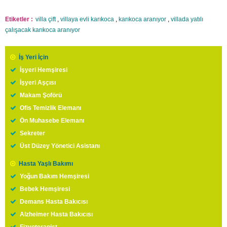
Etiketler :
villa çift
,
villaya evli karıkoca
,
karıkoca aranıyor
,
villada yatılı
çalışacak karıkoca aranıyor
İş Yeri İçin
İşyeri Hemşiresi
İşyeri Aşçısı
Makam Şoförü
Ofis Temizlik Elemanı
Ön Muhasebe Elemanı
Sekreter
Üst Düzey Yönetici Asistanı
Hasta Yaşlı Bakımı
Yoğun Bakım Hemşiresi
Bebek Hemşiresi
Demans Hasta Bakıcısı
Alzheimer Hasta Bakıcısı