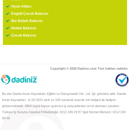
Oyun Ablası
Engelli Çocuk Bakıcısı
İkiz Bebek Bakıcısı
Bebek Bakıcısı
Çocuk Bakıcısı
Copyright © 2026 Dadınız.com Tüm hakları saklıdır.
Bu site Damla İnsan Kaynakları Eğitim ve Danışmanlık Hiz. Ltd. Şti. şirketine aittir. Damla
İnsan Kaynakları, 11.03.2021 tarih ve 100 numaralı aracılık izin belgesi ile faaliyet
göstermektedir. 4904 sayılı Kanun uyarınca iş arayanlardan ücret alınması yasaktır.
Türkiye İş Kurumu İstanbul İl Müdürlüğü: 0212 249 29 87 Şişli Hizmet Merkezi: 0212 234
68 06