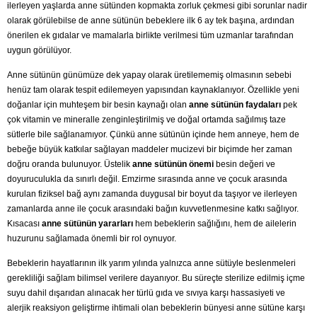
ilerleyen yaşlarda anne sütünden kopmakta zorluk çekmesi gibi sorunlar nadir
olarak görülebilse de anne sütünün bebeklere ilk 6 ay tek başına, ardından
önerilen ek gıdalar ve mamalarla birlikte verilmesi tüm uzmanlar tarafından
uygun görülüyor.
Anne sütünün günümüze dek yapay olarak üretilememiş olmasının sebebi
henüz tam olarak tespit edilemeyen yapısından kaynaklanıyor. Özellikle yeni
doğanlar için muhteşem bir besin kaynağı olan
anne sütünün faydaları
pek
çok vitamin ve mineralle zenginleştirilmiş ve doğal ortamda sağılmış taze
sütlerle bile sağlanamıyor. Çünkü anne sütünün içinde hem anneye, hem de
bebeğe büyük katkılar sağlayan maddeler mucizevi bir biçimde her zaman
doğru oranda bulunuyor. Üstelik
anne sütünün önemi
besin değeri ve
doyuruculukla da sınırlı değil. Emzirme sırasında anne ve çocuk arasında
kurulan fiziksel bağ aynı zamanda duygusal bir boyut da taşıyor ve ilerleyen
zamanlarda anne ile çocuk arasındaki bağın kuvvetlenmesine katkı sağlıyor.
Kısacası
anne sütünün yararları
hem bebeklerin sağlığını, hem de ailelerin
huzurunu sağlamada önemli bir rol oynuyor.
Bebeklerin hayatlarının ilk yarım yılında yalnızca anne sütüyle beslenmeleri
gerekliliği sağlam bilimsel verilere dayanıyor. Bu süreçte sterilize edilmiş içme
suyu dahil dışarıdan alınacak her türlü gıda ve sıvıya karşı hassasiyeti ve
alerjik reaksiyon geliştirme ihtimali olan bebeklerin bünyesi anne sütüne karşı