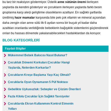
bu tarz bir reaksiyon göstermiyor. Üstelik
anne sütünün önemi
ilerleyen
yaşlarda da kendini gösteriyor ve çocukların ilerleyen yaşlarda farklı besin
gruplarına karşı alerji geliştirme olasılıklarını azaltıyor. En sağlıklı şartlarda
üretilmiş
hazır mamalar
karşısında bile pek çok vitamin ve mineral açısından
daha zengin olan anne sütü ilk 6 aydan sonra bir buçuk yıl kadar daha
azaltılan oranlarda verildiğinde bebeklerin bağışıklık sistemlerini güçlendirerek
onları bu hassas dönemde yakalanabilecekleri hastalıklardan da koruyor.
BLOG KATEGORİLERİ
Faydalı Bilgiler
Mükemmel Bebek Bakıcısı Nasıl Bulunur?
Çocukluk Dönemi Korkuları:Çocuklar Hangi
Yaşlarda, Nelerden Korkarlar?
Çocukların Kreşe Başlama Yaşı Kaç Olmalı?
Çocuklarla Oyun Oynamanın 5 Püf Noktası
Gebelikte Uykusuzluk: Sebepler ve Çözüm Önerileri
Fazla Kilolu Çocuklar İçin Sağlıklı Tavsiyeler
Çocuklarda Ekran Kullanımını Kontrol Etmenin
Yolları