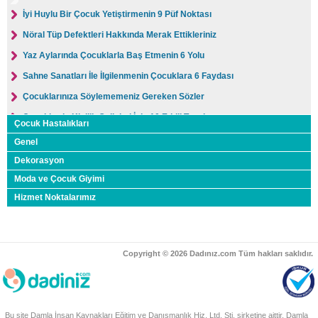
İyi Huylu Bir Çocuk Yetiştirmenin 9 Püf Noktası
Nöral Tüp Defektleri Hakkında Merak Ettikleriniz
Yaz Aylarında Çocuklarla Baş Etmenin 6 Yolu
Sahne Sanatları İle İlgilenmenin Çocuklara 6 Faydası
Çocuklarınıza Söylememeniz Gereken Sözler
Çocuklarda Kişilik Gelişimi İçin 10 Etkili Tavsiye
Çocuk Hastalıkları
9 Yaş Çocuklarının Gelişim Özellikleri
Genel
Yeni Anneler İçin 15 Bebek Bakımı Tavsiyesi
Dekorasyon
Moda ve Çocuk Giyimi
Çocukların Okul Başarısını Arttırmanın 8 Yolu
Hizmet Noktalarımız
Bebeğin Doyduğunu Anlamanın 8 Yolu
Bebeğinizi Anne Sütü İle Beslemeniz İçin 6 Sebep
Lohusalık Dönemi Hakkında Bilmeniz Gereken 5 Şey
Copyright © 2026 Dadınız.com Tüm hakları saklıdır.
Bebeklere Sebze Yemeyi Sevdirmenin 10 Yolu
Sanatın Çocuk Gelişimi Üzerindeki Etkileri
Kış Mevsiminde Bebekler Nasıl Giydirilmeli?
Bu site Damla İnsan Kaynakları Eğitim ve Danışmanlık Hiz. Ltd. Şti. şirketine aittir. Damla