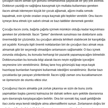
çocuğun ilacını almak için gönüllü olmamasında şaşılacak bir şey yok aslında.
Doktorun yazdığı ev sağlığına kavuşmak için mutlaka kullanması gereken
ilacını almak istemeyen küçük bir çocuk ağlamak, ağzını inatla sımsıkı
kapatmak, evin içinde oradan oraya kaçmak gibi tepkiler verebilir. Onu ilacını
içmeye ikna etmek için sabırlı olmak ve bazı taktikler denemek gerekir.
Çocuğa ilacını zorla, bağırta çağırta içirmek mümkün olduğu kadar kaçınılması
gereken bir yöntemdir. İlacın “Şeker” denilerek sunulması ise doktorların asla
önermediği bir çözümdür, bu çocuğun aklında tehlikeli olabilecek bir karışıklığa
yol açabilir. Konuyla ilgili önemli noktalardan biri de çocuğun ilacı almak veya
almamak gibi bir seçeneği olmadığını anlamasını sağlamaktır. O ilacı içmek
zorunda olduğunu, bu konuda herhangi bir pazarlık yapamayacağını bilmelidir.
Doktorunuzdan bu konuda bilgi alarak ilacını neyin eşliğinde içeceğini
seçmesine izin verebilirsiniz. Birkaç tane hoş görünüşlü kap veya kaşık
hazırlayıp bunlardan hangisini kullanmak istediğini sorabilirsiniz. Bunlar bazı
çocuklarda işe yarayan yöntemlerdir. İlacını içtiği zaman onu kucaklamanızın
ve öpmenizin de olumlu etkisi olur.
Çocuğunuz ilacını almakta çok zorluk çıkarırsa ve sizin de bunu zorla
yapmaktan başka çareniz kalmazsa bir dahaki sefere aynı şekilde davranırsa
aynı davranışla karşılaşacağını belirtin. Ona bir sonraki ilaç saati geldiğinde
ilacı zorla veya kendi isteğiyle alma alternatiflerini sunun. Zorlamanın doğru bir