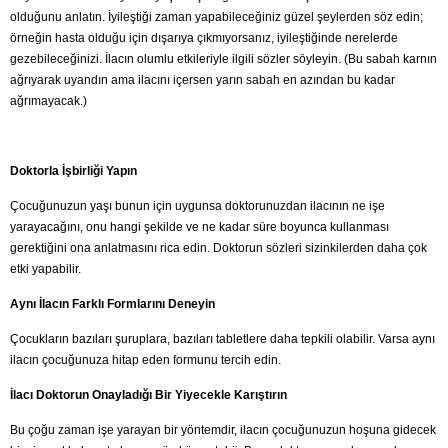
olduğunu anlatın. İyileştiği zaman yapabileceğiniz güzel şeylerden söz edin;
örneğin hasta olduğu için dışarıya çıkmıyorsanız, iyileştiğinde nerelerde
gezebileceğinizi. İlacın olumlu etkileriyle ilgili sözler söyleyin. (Bu sabah karnın
ağrıyarak uyandın ama ilacını içersen yarın sabah en azından bu kadar
ağrımayacak.)
Doktorla İşbirliği Yapın
Çocuğunuzun yaşı bunun için uygunsa doktorunuzdan ilacının ne işe
yarayacağını, onu hangi şekilde ve ne kadar süre boyunca kullanması
gerektiğini ona anlatmasını rica edin. Doktorun sözleri sizinkilerden daha çok
etki yapabilir.
Aynı İlacın Farklı Formlarını Deneyin
Çocukların bazıları şuruplara, bazıları tabletlere daha tepkili olabilir. Varsa aynı
ilacın çocuğunuza hitap eden formunu tercih edin.
İlacı Doktorun Onayladığı Bir Yiyecekle Karıştırın
Bu çoğu zaman işe yarayan bir yöntemdir, ilacın çocuğunuzun hoşuna gidecek