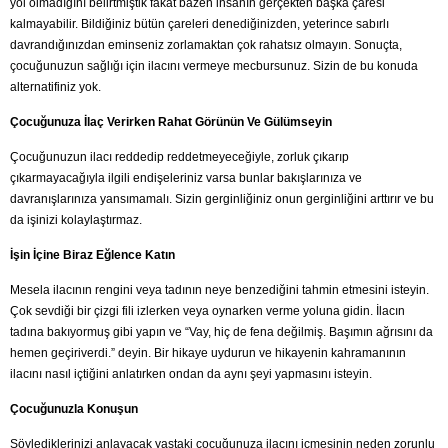
yol olmadığını belirtmiştik fakat bazen insanın gerçekten başka çaresi
kalmayabilir. Bildiğiniz bütün çareleri denediğinizden, yeterince sabırlı
davrandığınızdan eminseniz zorlamaktan çok rahatsız olmayın. Sonuçta,
çocuğunuzun sağlığı için ilacını vermeye mecbursunuz. Sizin de bu konuda
alternatifiniz yok.
Çocuğunuza İlaç Verirken Rahat Görünün Ve Gülümseyin
Çocuğunuzun ilacı reddedip reddetmeyeceğiyle, zorluk çıkarıp
çıkarmayacağıyla ilgili endişeleriniz varsa bunlar bakışlarınıza ve
davranışlarınıza yansımamalı. Sizin gerginliğiniz onun gerginliğini arttırır ve bu
da işinizi kolaylaştırmaz.
İşin İçine Biraz Eğlence Katın
Mesela ilacının rengini veya tadının neye benzediğini tahmin etmesini isteyin.
Çok sevdiği bir çizgi fili izlerken veya oynarken verme yoluna gidin. İlacın
tadına bakıyormuş gibi yapın ve “Vay, hiç de fena değilmiş. Başımın ağrısını da
hemen geçiriverdi.” deyin. Bir hikaye uydurun ve hikayenin kahramanının
ilacını nasıl içtiğini anlatırken ondan da aynı şeyi yapmasını isteyin.
Çocuğunuzla Konuşun
Söylediklerinizi anlayacak yaştaki çocuğunuza ilacını içmesinin neden zorunlu