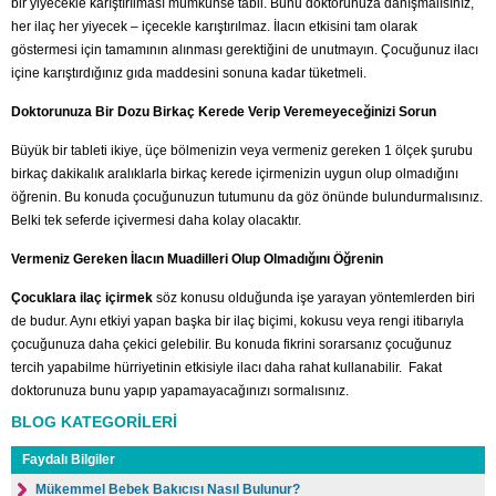
bir yiyecekle karıştırılması mümkünse tabii. Bunu doktorunuza danışmalısınız,
her ilaç her yiyecek – içecekle karıştırılmaz. İlacın etkisini tam olarak
göstermesi için tamamının alınması gerektiğini de unutmayın. Çocuğunuz ilacı
içine karıştırdığınız gıda maddesini sonuna kadar tüketmeli.
Doktorunuza Bir Dozu Birkaç Kerede Verip Veremeyeceğinizi Sorun
Büyük bir tableti ikiye, üçe bölmenizin veya vermeniz gereken 1 ölçek şurubu
birkaç dakikalık aralıklarla birkaç kerede içirmenizin uygun olup olmadığını
öğrenin. Bu konuda çocuğunuzun tutumunu da göz önünde bulundurmalısınız.
Belki tek seferde içivermesi daha kolay olacaktır.
Vermeniz Gereken İlacın Muadilleri Olup Olmadığını Öğrenin
Çocuklara ilaç içirmek
söz konusu olduğunda işe yarayan yöntemlerden biri
de budur. Aynı etkiyi yapan başka bir ilaç biçimi, kokusu veya rengi itibarıyla
çocuğunuza daha çekici gelebilir. Bu konuda fikrini sorarsanız çocuğunuz
tercih yapabilme hürriyetinin etkisiyle ilacı daha rahat kullanabilir. Fakat
doktorunuza bunu yapıp yapamayacağınızı sormalısınız.
BLOG KATEGORİLERİ
Faydalı Bilgiler
Mükemmel Bebek Bakıcısı Nasıl Bulunur?