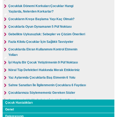
Çocukluk Dönemi Korkuları:Çocuklar Hangi
Yaşlarda, Nelerden Korkarlar?
Çocukların Kreşe Başlama Yaşı Kaç Olmalı?
Çocuklarla Oyun Oynamanın 5 Püf Noktası
Gebelikte Uykusuzluk: Sebepler ve Çözüm Önerileri
Fazla Kilolu Çocuklar İçin Sağlıklı Tavsiyeler
Çocuklarda Ekran Kullanımını Kontrol Etmenin
Yolları
İyi Huylu Bir Çocuk Yetiştirmenin 9 Püf Noktası
Nöral Tüp Defektleri Hakkında Merak Ettikleriniz
Yaz Aylarında Çocuklarla Baş Etmenin 6 Yolu
Sahne Sanatları İle İlgilenmenin Çocuklara 6 Faydası
Çocuklarınıza Söylememeniz Gereken Sözler
Çocuklarda Kişilik Gelişimi İçin 10 Etkili Tavsiye
Çocuk Hastalıkları
9 Yaş Çocuklarının Gelişim Özellikleri
Genel
Yeni Anneler İçin 15 Bebek Bakımı Tavsiyesi
Dekorasyon