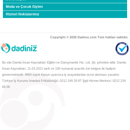
Moda ve Çocuk Giyimi
Çocukların Okul Başarısını Arttırmanın 8 Yolu
Hizmet Noktalarımız
Bebeğin Doyduğunu Anlamanın 8 Yolu
Bebeğinizi Anne Sütü İle Beslemeniz İçin 6 Sebep
Lohusalık Dönemi Hakkında Bilmeniz Gereken 5 Şey
Copyright © 2026 Dadınız.com Tüm hakları saklıdır.
Bebeklere Sebze Yemeyi Sevdirmenin 10 Yolu
Sanatın Çocuk Gelişimi Üzerindeki Etkileri
Kış Mevsiminde Bebekler Nasıl Giydirilmeli?
Bu site Damla İnsan Kaynakları Eğitim ve Danışmanlık Hiz. Ltd. Şti. şirketine aittir. Damla
Kraliyet Dadısı Olabilmek İçin Sahip Olunması
İnsan Kaynakları, 11.03.2021 tarih ve 100 numaralı aracılık izin belgesi ile faaliyet
Gereken Özellikler
göstermektedir. 4904 sayılı Kanun uyarınca iş arayanlardan ücret alınması yasaktır.
Çocukları Yaz Sıcaklarından Korumanın Yolları
Türkiye İş Kurumu İstanbul İl Müdürlüğü: 0212 249 29 87 Şişli Hizmet Merkezi: 0212 234
68 06
Çocuklarda Doktor Korkusu Nasıl Önlenir?
Çocuklarda Konuşma Bozukluğu Türleri
İdeal Dadıyı Seçerken Dikkat Edilecek 10 Nokta
Gölge Öğretmen Nedir, Görevleri Nelerdir?
Çocuklarda Alt Islatma Sorunu: Sebepler Ve Çözüm
Önerileri