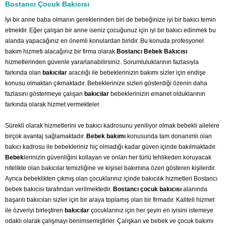
Bostancı Çocuk Bakıcısı
İyi bir anne baba olmanın gereklerinden biri de bebeğinize iyi bir bakıcı temin
etmektir. Eğer çalışan bir anne iseniz çocuğunuz için iyi bir bakıcı edinmek bu
alanda yapacağınız en önemli konulardan biridir. Bu konuda profesyonel
bakım hizmeti alacağınız bir firma olarak
Bostancı Bebek Bakıcısı
hizmetlerinden güvenle yararlanabilirsiniz. Sorumluluklarının fazlasıyla
farkında olan
bakıcılar
aracılığı ile bebeklerinizin bakımı sizler için endişe
konusu olmaktan çıkmaktadır. Bebeklerinize sizleri gösterdiği özenin daha
fazlasını göstermeye çalışan
bakıcılar
bebeklerinizin emanet olduklarının
farkında olarak hizmet vermekteler.
Sürekli olarak hizmetlerini ve bakıcı kadrosunu yeniliyor olmak bebekli ailelere
birçok avantaj sağlamaktadır.
Bebek bakımı
konusunda tam donanımlı olan
bakıcı kadrosu ile bebekleriniz hiç olmadığı kadar güven içinde bakılmaktadır.
Bebek
lerinizin güvenliğini kollayan ve onları her türlü tehlikeden koruyacak
nitelikte olan bakıcılar temizliğine ve kişisel bakımına özen gösteren kişilerdir.
Ayrıca bebeklikten çıkmış olan çocuklarınız içinde bakıcılık hizmetleri Bostancı
bebek bakıcısı tarafından verilmektedir.
Bostancı çocuk bakıcısı
alanında
başarılı bakıcıları sizler için bir araya toplamış olan bir firmadır. Kaliteli hizmet
ile özveriyi birleştiren
bakıcılar
çocuklarınız için her şeyin en iyisini istemeye
odaklı olarak çalışmayı benimsemiştirler. Çalışkan ve bebek ve çocuk bakımı