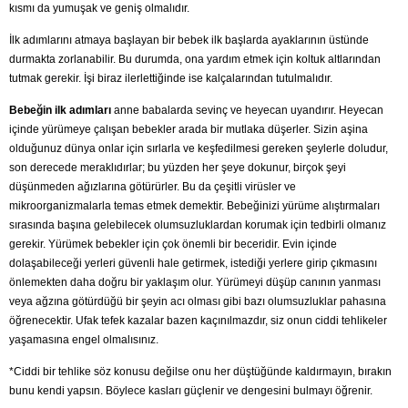
kısmı da yumuşak ve geniş olmalıdır.
İlk adımlarını atmaya başlayan bir bebek ilk başlarda ayaklarının üstünde
durmakta zorlanabilir. Bu durumda, ona yardım etmek için koltuk altlarından
tutmak gerekir. İşi biraz ilerlettiğinde ise kalçalarından tutulmalıdır.
Bebeğin ilk adımları
anne babalarda sevinç ve heyecan uyandırır. Heyecan
içinde yürümeye çalışan bebekler arada bir mutlaka düşerler. Sizin aşina
olduğunuz dünya onlar için sırlarla ve keşfedilmesi gereken şeylerle doludur,
son derecede meraklıdırlar; bu yüzden her şeye dokunur, birçok şeyi
düşünmeden ağızlarına götürürler. Bu da çeşitli virüsler ve
mikroorganizmalarla temas etmek demektir. Bebeğinizi yürüme alıştırmaları
sırasında başına gelebilecek olumsuzluklardan korumak için tedbirli olmanız
gerekir. Yürümek bebekler için çok önemli bir beceridir. Evin içinde
dolaşabileceği yerleri güvenli hale getirmek, istediği yerlere girip çıkmasını
önlemekten daha doğru bir yaklaşım olur. Yürümeyi düşüp canının yanması
veya ağzına götürdüğü bir şeyin acı olması gibi bazı olumsuzluklar pahasına
öğrenecektir. Ufak tefek kazalar bazen kaçınılmazdır, siz onun ciddi tehlikeler
yaşamasına engel olmalısınız.
*Ciddi bir tehlike söz konusu değilse onu her düştüğünde kaldırmayın, bırakın
bunu kendi yapsın. Böylece kasları güçlenir ve dengesini bulmayı öğrenir.