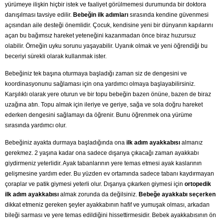
yürümeye ilişkin hiçbir istek ve faaliyet görülmemesi durumunda bir doktora
danışılması tavsiye edilir.
Bebeğin ilk adımları
sırasında kendine güvenmesi
açısından aile desteği önemlidir. Çocuk, kendisine yeni bir dünyanın kapılarını
açan bu bağımsız hareket yeteneğini kazanmadan önce biraz huzursuz
olabilir. Örneğin uyku sorunu yaşayabilir. Uyanık olmak ve yeni öğrendiği bu
beceriyi sürekli olarak kullanmak ister.
Bebeğiniz tek başına oturmaya başladığı zaman siz de dengesini ve
koordinasyonunu sağlaması için ona yardımcı olmaya başlayabilirsiniz.
Karşılıklı olarak yere oturun ve bir topu bebeğin bazen önüne, bazen de biraz
uzağına atın. Topu almak için ileriye ve geriye, sağa ve sola doğru hareket
ederken dengesini sağlamayı da öğrenir. Bunu öğrenmek ona yürüme
sırasında yardımcı olur.
Bebeğiniz ayakta durmaya başladığında ona
ilk adım ayakkabısı
almanız
gerekmez. 2 yaşına kadar ona sadece dışarıya çıkacağı zaman ayakkabı
giydirmeniz yeterlidir. Ayak tabanlarının yere temas etmesi ayak kaslarının
gelişmesine yardım eder. Bu yüzden ev ortamında sadece tabanı kaydırmayan
çoraplar ve patik giymesi yeterli olur. Dışarıya çıkarken giymesi için
ortopedik
ilk adım ayakkabısı
almak zorunda da değilsiniz.
Bebeğe ayakkabı seçerken
dikkat etmeniz gereken şeyler ayakkabının hafif ve yumuşak olması, arkadan
bileği sarması ve yere temas edildiğini hissettirmesidir. Bebek ayakkabısının ön