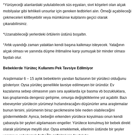
*Yürüyeceği alanlardaki yutulabilecek süs eşyaları, sivri köşeleri olan alçak
mobilyalar gibi tehlikeli unsurlar için gereken tedbirleri alın. Örneği açabileceği
çekmeceleri kilitleyebilir veya mümkünse kulplarını geçici olarak
çıkarabilirsiniz.
*Uzanabileceği yerlerdeki örtülerin üstünü boşaltın.
*Artık uyandığı zaman yataktan kendi başına kalkmayı isteyecek. Yatağının
alçak olması ve yanında düşme ihtimaline karşı yumuşak bir minder olması
faydalı olur.
Bebeklerde Yürüteç Kullanımı Pek Tavsiye Edilmiyor
Araştırmalar 6 – 15 aylık bebeklerin yarıdan fazlasının bir yürüteci olduğunu
gösteriyor. Oysa yürüteç genellikle tavsiye edilmeyen bir üründür. Ev
kazalarına sebep olmasının yanı sıra ayaklarda içe basma vb bozukluklara,
kas gruplarında dengesiz gelişime, omurga değişikliklerine yol açabilir. Bazı
ebeveynler yürütecin yürümeyi hızlandıracağını düşünürler ama araştırmalar
bunun tersini, yürümenin biraz gecikmesine bile neden olabileceğini
göstermektedir. Ayrıca, bebeğin erkenden yürütece koyulması onun kendi
çabasıyla bir şeyleri algılamasını engeller. Yürütece konulmuş bir bebek direkt
olarak yürümeye meyilli olur. Oysa emeklemek, ellerinin üstünde bir şeyler