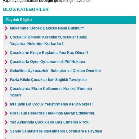
yapmaya çabalamak
bebeğin gelişimi
için faydalıdır.
BLOG KATEGORİLERİ
Faydalı Bilgiler
Mükemmel Bebek Bakıcısı Nasıl Bulunur?
Çocukluk Dönemi Korkuları:Çocuklar Hangi
Yaşlarda, Nelerden Korkarlar?
Çocukların Kreşe Başlama Yaşı Kaç Olmalı?
Çocuklarla Oyun Oynamanın 5 Püf Noktası
Gebelikte Uykusuzluk: Sebepler ve Çözüm Önerileri
Fazla Kilolu Çocuklar İçin Sağlıklı Tavsiyeler
Çocuklarda Ekran Kullanımını Kontrol Etmenin
Yolları
İyi Huylu Bir Çocuk Yetiştirmenin 9 Püf Noktası
Nöral Tüp Defektleri Hakkında Merak Ettikleriniz
Yaz Aylarında Çocuklarla Baş Etmenin 6 Yolu
Sahne Sanatları İle İlgilenmenin Çocuklara 6 Faydası