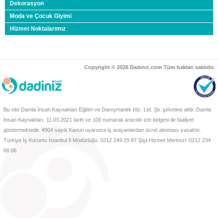
Yeni Anneler İçin 15 Bebek Bakımı Tavsiyesi
Dekorasyon
Moda ve Çocuk Giyimi
Çocukların Okul Başarısını Arttırmanın 8 Yolu
Hizmet Noktalarımız
Bebeğin Doyduğunu Anlamanın 8 Yolu
Bebeğinizi Anne Sütü İle Beslemeniz İçin 6 Sebep
Lohusalık Dönemi Hakkında Bilmeniz Gereken 5 Şey
Copyright © 2026 Dadınız.com Tüm hakları saklıdır.
Bebeklere Sebze Yemeyi Sevdirmenin 10 Yolu
Sanatın Çocuk Gelişimi Üzerindeki Etkileri
Kış Mevsiminde Bebekler Nasıl Giydirilmeli?
Bu site Damla İnsan Kaynakları Eğitim ve Danışmanlık Hiz. Ltd. Şti. şirketine aittir. Damla
Kraliyet Dadısı Olabilmek İçin Sahip Olunması
İnsan Kaynakları, 11.03.2021 tarih ve 100 numaralı aracılık izin belgesi ile faaliyet
Gereken Özellikler
göstermektedir. 4904 sayılı Kanun uyarınca iş arayanlardan ücret alınması yasaktır.
Çocukları Yaz Sıcaklarından Korumanın Yolları
Türkiye İş Kurumu İstanbul İl Müdürlüğü: 0212 249 29 87 Şişli Hizmet Merkezi: 0212 234
68 06
Çocuklarda Doktor Korkusu Nasıl Önlenir?
Çocuklarda Konuşma Bozukluğu Türleri
İdeal Dadıyı Seçerken Dikkat Edilecek 10 Nokta
Gölge Öğretmen Nedir, Görevleri Nelerdir?
Çocuklarda Alt Islatma Sorunu: Sebepler Ve Çözüm