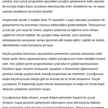
yandan, bazı çocuk programları gerçekten çocuğun gelişmesine katkı yaparlar.
Bu konuda doğru tutum çocukların televizyonda neler izlediklerini de, ne kadar
süreyle izlediklerini de kontrol etmektir.
Araştırmalar günde 2 saatten fazla TV seyreden 1 yaşın altındaki çocukların dil
gelişimlerinin bu durumdan olumsuz etkilendiğini göstermektedir. Televizyonun
çocuk için çok cazip bir nesne, yegane oyalanma ve eğlence aracı olması
sağlıklı bir durum değildir. Bu çocuğun kitap okumak, oyun oynamak,
arkadaşlarıyla oynayarak zaman geçirmek gibi başka eğitici, sağlıklı ve faydalı
etkinliklerden uzak durmasına yol açar.
Küçük çocuklar televizyon seyrederken annelerinin yanında olmasında ciddi
fayda vardır. Bunu yapamıyorsanız sıklıkla çocuğunuzun neler izlediğini kontrol
edin. Onu şiddet içeren programlardan uzak tutun ki şiddeti kanıksamasın.
Kendisini aşan, beynini zorlayacak, hayatının o döneminde öğrenmesinin
gereksiz olduğu şeylere tanık olacağı programları da izletmeyin. Çocuğunuza
başka birçok konuda olduğu gibi bu konuda da iyi örnek olmalısınız. Küçük
çocuklarda TV bağımlılığı bazen bilinçli davranmayan ve doğru bir örnek teşkil
etmeyen yetişkinler yüzünden oluşur.
Çocuğunuzun kitap okuyan, sosyal iletişim yönünden başarılı bir çocuk
olmasını, hayal gücünün gelişmesini istiyorsanız onun televizyonla ilişkisini
hem programlar, hem de süre açısından kısıtlamalısınız. Televizyon seyretmek