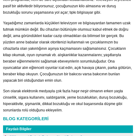
pasif bir aktivitedir biliyorsunuz, çocuğunuzun kilo almasına ve duruş
bozukluğu sorunu yaşamasına yol açar; tıpkı bilgisayar gibi.
Yaşadığımız zamanlarda küçükleri televizyon ve bilgisayardan tamamen uzak
tutmak mümkün değil. Bu cihazları bütünüyle olumsuz kabul etmek de doğru
değil, ama göründükleri kadar cazip olmadıkları da bilimsel bir gerçek. Bu
yüzden anne babalar olarak otoritenizi kullanmalı ve çocuklarınızın bu
cihazlarla olan yakınlığının aşırıya kaçmamasını sağlamalısınız. Çocukların
kitap okumak, oyun oynamak vb. alışkanlıklar kazanmalarını; yaşıtlarıyla
beraber eğlenmelerini sağlamak ebeveynlerin sorumluluğudur. Ona
oyuncaklar alın eğlenceli oyunlar icat edin, açık havaya çıkarın, parka götürün,
beraber kitap okuyun. Çocuğunuzun bir bakıcısı varsa bakıcının bunları
yapacak biri olduğundan emin olun.
Son olarak elektronik medyayla çok fazla haşır neşir olmanın erken yaşta
cinsellik, sigara kullanımı, saldırganlık, yeme bozuklukları, duruş bozukluğu,
hiperaktivite, şişmanlık, dikkat bozukluğu ve okul başarısında düşme gibi
sorunlarda rolü olduğunu ekleyelim.
BLOG KATEGORİLERİ
Faydalı Bilgiler