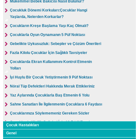
Mükemmel Bebek Bakıcısı Nasıl Bulunur?
Çocukluk Dönemi Korkuları:Çocuklar Hangi
Yaşlarda, Nelerden Korkarlar?
Çocukların Kreşe Başlama Yaşı Kaç Olmalı?
Çocuklarla Oyun Oynamanın 5 Püf Noktası
Gebelikte Uykusuzluk: Sebepler ve Çözüm Önerileri
Fazla Kilolu Çocuklar İçin Sağlıklı Tavsiyeler
Çocuklarda Ekran Kullanımını Kontrol Etmenin
Yolları
İyi Huylu Bir Çocuk Yetiştirmenin 9 Püf Noktası
Nöral Tüp Defektleri Hakkında Merak Ettikleriniz
Yaz Aylarında Çocuklarla Baş Etmenin 6 Yolu
Sahne Sanatları İle İlgilenmenin Çocuklara 6 Faydası
Çocuklarınıza Söylememeniz Gereken Sözler
Çocuklarda Kişilik Gelişimi İçin 10 Etkili Tavsiye
Çocuk Hastalıkları
9 Yaş Çocuklarının Gelişim Özellikleri
Genel