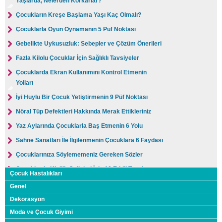
Yaşlarda, Nelerden Korkarlar?
Çocukların Kreşe Başlama Yaşı Kaç Olmalı?
Çocuklarla Oyun Oynamanın 5 Püf Noktası
Gebelikte Uykusuzluk: Sebepler ve Çözüm Önerileri
Fazla Kilolu Çocuklar İçin Sağlıklı Tavsiyeler
Çocuklarda Ekran Kullanımını Kontrol Etmenin
Yolları
İyi Huylu Bir Çocuk Yetiştirmenin 9 Püf Noktası
Nöral Tüp Defektleri Hakkında Merak Ettikleriniz
Yaz Aylarında Çocuklarla Baş Etmenin 6 Yolu
Sahne Sanatları İle İlgilenmenin Çocuklara 6 Faydası
Çocuklarınıza Söylememeniz Gereken Sözler
Çocuklarda Kişilik Gelişimi İçin 10 Etkili Tavsiye
Çocuk Hastalıkları
9 Yaş Çocuklarının Gelişim Özellikleri
Genel
Yeni Anneler İçin 15 Bebek Bakımı Tavsiyesi
Dekorasyon
Moda ve Çocuk Giyimi
Çocukların Okul Başarısını Arttırmanın 8 Yolu