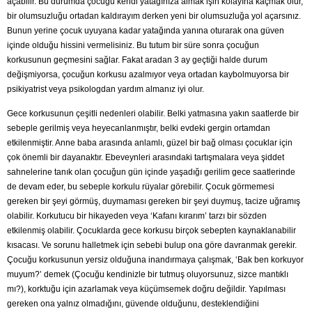
açabilir. Bu durumda çocuğu kendi yatağınıza almak işin kolayına kaçmak olur,
bir olumsuzluğu ortadan kaldırayım derken yeni bir olumsuzluğa yol açarsınız.
Bunun yerine çocuk uyuyana kadar yatağında yanına oturarak ona güven
içinde olduğu hissini vermelisiniz. Bu tutum bir süre sonra çocuğun
korkusunun geçmesini sağlar. Fakat aradan 3 ay geçtiği halde durum
değişmiyorsa, çocuğun korkusu azalmıyor veya ortadan kaybolmuyorsa bir
psikiyatrist veya psikologdan yardım almanız iyi olur.
Gece korkusunun çeşitli nedenleri olabilir. Belki yatmasına yakın saatlerde bir
sebeple gerilmiş veya heyecanlanmıştır, belki evdeki gergin ortamdan
etkilenmiştir. Anne baba arasında anlamlı, güzel bir bağ olması çocuklar için
çok önemli bir dayanaktır. Ebeveynleri arasındaki tartışmalara veya şiddet
sahnelerine tanık olan çocuğun gün içinde yaşadığı gerilim gece saatlerinde
de devam eder, bu sebeple korkulu rüyalar görebilir. Çocuk görmemesi
gereken bir şeyi görmüş, duymaması gereken bir şeyi duymuş, tacize uğramış
olabilir. Korkutucu bir hikayeden veya ‘Kafanı kırarım’ tarzı bir sözden
etkilenmiş olabilir. Çocuklarda gece korkusu birçok sebepten kaynaklanabilir
kısacası. Ve sorunu halletmek için sebebi bulup ona göre davranmak gerekir.
Çocuğu korkusunun yersiz olduğuna inandırmaya çalışmak, ‘Bak ben korkuyor
muyum?’ demek (Çocuğu kendinizle bir tutmuş oluyorsunuz, sizce mantıklı
mı?), korktuğu için azarlamak veya küçümsemek doğru değildir. Yapılması
gereken ona yalnız olmadığını, güvende olduğunu, desteklendiğini