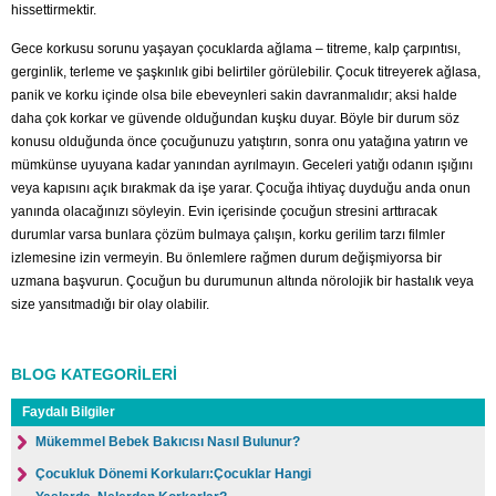
hissettirmektir.
Gece korkusu sorunu yaşayan çocuklarda ağlama – titreme, kalp çarpıntısı,
gerginlik, terleme ve şaşkınlık gibi belirtiler görülebilir. Çocuk titreyerek ağlasa,
panik ve korku içinde olsa bile ebeveynleri sakin davranmalıdır; aksi halde
daha çok korkar ve güvende olduğundan kuşku duyar. Böyle bir durum söz
konusu olduğunda önce çocuğunuzu yatıştırın, sonra onu yatağına yatırın ve
mümkünse uyuyana kadar yanından ayrılmayın. Geceleri yatığı odanın ışığını
veya kapısını açık bırakmak da işe yarar. Çocuğa ihtiyaç duyduğu anda onun
yanında olacağınızı söyleyin. Evin içerisinde çocuğun stresini arttıracak
durumlar varsa bunlara çözüm bulmaya çalışın, korku gerilim tarzı filmler
izlemesine izin vermeyin. Bu önlemlere rağmen durum değişmiyorsa bir
uzmana başvurun. Çocuğun bu durumunun altında nörolojik bir hastalık veya
size yansıtmadığı bir olay olabilir.
BLOG KATEGORİLERİ
Faydalı Bilgiler
Mükemmel Bebek Bakıcısı Nasıl Bulunur?
Çocukluk Dönemi Korkuları:Çocuklar Hangi