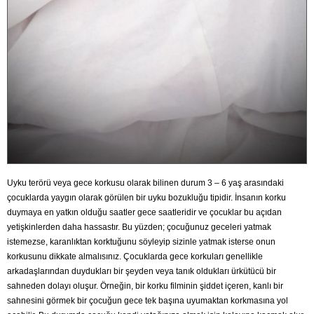
Uyku terörü veya gece korkusu olarak bilinen durum 3 – 6 yaş arasındaki
çocuklarda yaygın olarak görülen bir uyku bozukluğu tipidir. İnsanın korku
duymaya en yatkın olduğu saatler gece saatleridir ve çocuklar bu açıdan
yetişkinlerden daha hassastır. Bu yüzden; çocuğunuz geceleri yatmak
istemezse, karanlıktan korktuğunu söyleyip sizinle yatmak isterse onun
korkusunu dikkate almalısınız. Çocuklarda gece korkuları genellikle
arkadaşlarından duydukları bir şeyden veya tanık oldukları ürkütücü bir
sahneden dolayı oluşur. Örneğin, bir korku filminin şiddet içeren, kanlı bir
sahnesini görmek bir çocuğun gece tek başına uyumaktan korkmasına yol