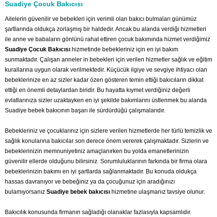
Suadiye Çocuk Bakıcısı
Ailelerin güvenilir ve bebekleri için verimli olan bakıcı bulmaları günümüz
şartlarında oldukça zorlaşmış bir haldedir. Ancak bu alanda verdiği hizmetleri
ile anne ve babaların gönlünü rahat ettiren çocuk bakımında hizmet verdiğimiz
Suadiye Çocuk Bakıcısı
hizmetinde bebekleriniz için en iyi bakım
sunmaktadır. Çalışan anneler in bebekleri için verilen hizmetler sağlık ve eğitim
kurallarına uygun olarak verilmektedir. Küçücük ilgiye ve sevgiye ihtiyacı olan
bebeklerinize en az sizler kadar özen gösteren temin ettiği bakıcıların dikkat
ettiği en önemli detaylardan biridir. Bu hayatta kıymet verdiğiniz değerli
evlatlarınıza sizler uzaktayken en iyi şekilde bakımlarını üstlenmek bu alanda
Suadiye bebek bakıcının başarı ile sürdürdüğü çalışmalarıdır.
Bebekleriniz ve çocuklarınız için sizlere verilen hizmetlerde her türlü temizlik ve
sağlık konularına bakıcılar son derece önem vererek çalışmaktadır. Sizlerin ve
bebeklerinizin memnuniyetiniz amaçlanırken bu yolda emanetlerinizin
güvenilir ellerde olduğunu bilirsiniz. Sorumluluklarının farkında bir firma olara
bebeklerinizin bakımı en iyi şartlarda sağlanmaktadır. Bu konuda oldukça
hassas davranıyor ve bebeğiniz ya da çocuğunuz için aradığınızı
bulamıyorsanız
Suadiye bebek bakıcısı
hizmetine ulaşmanız tavsiye olunur.
Bakıcılık konusunda firmanın sağladığı olanaklar fazlasıyla kapsamlıdır.