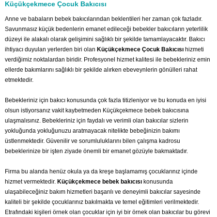
Küçükçekmece Çocuk Bakıcısı
Anne ve babaların bebek bakıcılarından beklentileri her zaman çok fazladır.
Savunmasız küçük bedenlerin emanet edileceği bebekler bakıcıların yeterlilik
düzeyi ile alakalı olarak gelişimini sağlıklı bir şekilde tamamlayacaktır. Bakıcı
ihtiyacı duyulan yerlerden biri olan
Küçükçekmece Çocuk Bakıcısı
hizmeti
verdiğimiz noktalardan biridir. Profesyonel hizmet kalitesi ile bebekleriniz emin
ellerde bakımlarını sağlıklı bir şekilde alırken ebeveynlerin gönülleri rahat
etmektedir.
Bebekleriniz için bakıcı konusunda çok fazla titizleniyor ve bu konuda en iyisi
olsun istiyorsanız vakit kaybetmeden Küçükçekmece bebek bakıcısına
ulaşmalısınız. Bebekleriniz için faydalı ve verimli olan bakıcılar sizlerin
yokluğunda yokluğunuzu aratmayacak nitelikte bebeğinizin bakımı
üstlenmektedir. Güvenilir ve sorumluluklarını bilen çalışma kadrosu
bebeklerinize bir işten ziyade önemli bir emanet gözüyle bakmaktadır.
Firma bu alanda henüz okula ya da kreşe başlamamış çocuklarınız içinde
hizmet vermektedir.
Küçükçekmece bebek bakıcısı
konusunda
ulaşabileceğiniz bakım hizmetleri başarılı ve deneyimli bakıcılar sayesinde
kaliteli bir şekilde çocuklarınız bakılmakta ve temel eğitimleri verilmektedir.
Etrafındaki kişileri örnek olan çocuklar için iyi bir örnek olan bakıcılar bu görevi